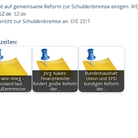
cht auf gemeinsame Reform zur Schuldenbremse einigen
WE
SZ.de
SZ.de
Bericht zur Schuldenbremse an
DIE ZEIT
zeilen:
Jörg Kukies:
Bundeshaushalt:
aine-Krieg -
Finanzminister
Union und SPD
ssland laut
fordert große Reform
kündigen Reform
ußenminister…
der…
der…