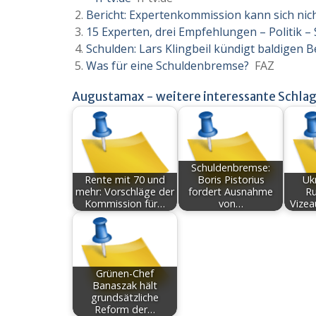
Bericht: Expertenkommission kann sich ni
15 Experten, drei Empfehlungen – Politik – 
Schulden: Lars Klingbeil kündigt baldigen 
Was für eine Schuldenbremse?
FAZ
Augustamax - weitere interessante Schlag
Schuldenbremse:
Rente mit 70 und
Boris Pistorius
Ukr
mehr: Vorschläge der
fordert Ausnahme
Ru
Kommission für…
von…
Vizea
Grünen-Chef
Banaszak hält
grundsätzliche
Reform der…