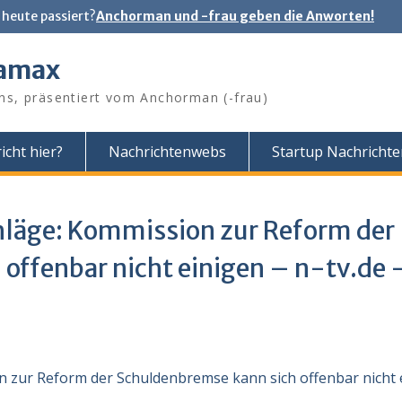
 heute passiert?
Anchorman und -frau geben die Anworten!
tamax
ns, präsentiert vom Anchorman (-frau)
icht hier?
Nachrichtenwebs
Startup Nachricht
schläge: Kommission zur Reform der
offenbar nicht einigen – n-tv.de 
on zur Reform der Schuldenbremse kann sich offenbar nicht 