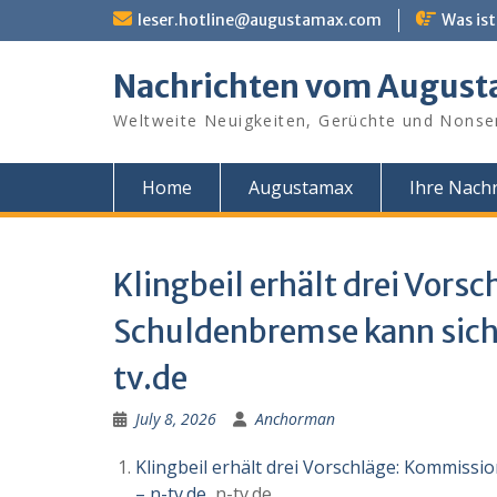
Skip
leser.hotline@augustamax.com
Was ist
to
content
Nachrichten vom Augus
Weltweite Neuigkeiten, Gerüchte und Nonse
Home
Augustamax
Ihre Nachr
Klingbeil erhält drei Vor
Schuldenbremse kann sich 
tv.de
July 8, 2026
Anchorman
Klingbeil erhält drei Vorschläge: Kommissi
– n-tv.de
n-tv.de