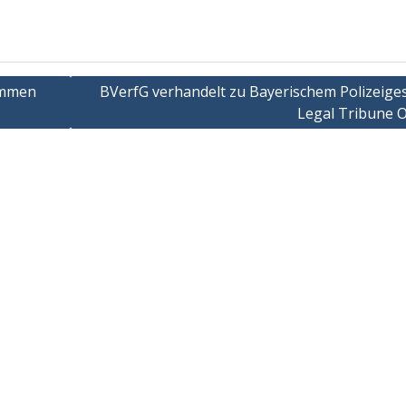
timmen
BVerfG verhandelt zu Bayerischem Polizeiges
Legal Tribune O