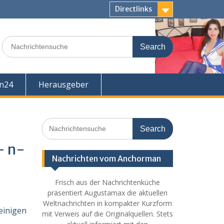
Directlinks
Search
for:
en24
Herausgeber
Search
for:
– n-
Nachrichten vom Anchorman
Frisch aus der Nachrichtenküche
präsentiert Augustamax die aktuellen
Weltnachrichten in kompakter Kurzform
einigen
mit Verweis auf die Originalquellen. Stets