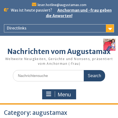
Skip
leser.hotline@augustamax.com
to
Was ist heute passiert?
Anchorman und -frau geben
content
die Anworten!
Directlinks
Nachrichten vom Augustamax
Weltweite Neuigkeiten, Gerüchte und Nonsens, präsentiert
vom Anchorman (-frau)
Search
for:
Menu
Category:
augustamax