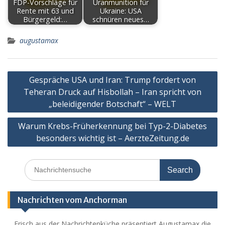
FDP-Vorschläge für
Uranmunition für
Rente mit 63 und
Ukraine: USA
Bürgergeld:…
schnüren neues…
augustamax
Post
Gespräche USA und Iran: Trump fordert von
navigation
Teheran Druck auf Hisbollah – Iran spricht von
„beleidigender Botschaft“ – WELT
Warum Krebs-Früherkennung bei Typ-2-Diabetes
besonders wichtig ist – AerzteZeitung.de
Search
for:
Nachrichten vom Anchorman
Frisch aus der Nachrichtenküche präsentiert Augustamax die