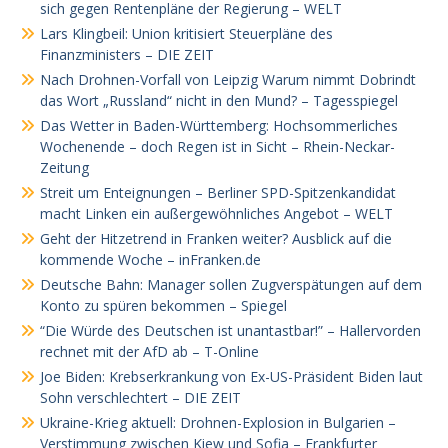
sich gegen Rentenpläne der Regierung – WELT
Lars Klingbeil: Union kritisiert Steuerpläne des
Finanzministers – DIE ZEIT
Nach Drohnen-Vorfall von Leipzig Warum nimmt Dobrindt
das Wort „Russland“ nicht in den Mund? – Tagesspiegel
Das Wetter in Baden-Württemberg: Hochsommerliches
Wochenende – doch Regen ist in Sicht – Rhein-Neckar-
Zeitung
Streit um Enteignungen – Berliner SPD-Spitzenkandidat
macht Linken ein außergewöhnliches Angebot – WELT
Geht der Hitzetrend in Franken weiter? Ausblick auf die
kommende Woche – inFranken.de
Deutsche Bahn: Manager sollen Zugverspätungen auf dem
Konto zu spüren bekommen – Spiegel
“Die Würde des Deutschen ist unantastbar!” – Hallervorden
rechnet mit der AfD ab – T-Online
Joe Biden: Krebserkrankung von Ex-US-Präsident Biden laut
Sohn verschlechtert – DIE ZEIT
Ukraine-Krieg aktuell: Drohnen-Explosion in Bulgarien –
Verstimmung zwischen Kiew und Sofia – Frankfurter