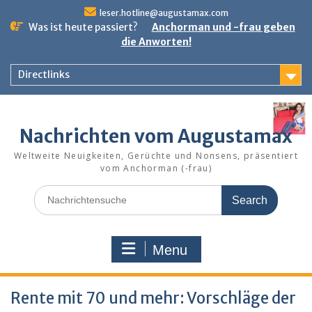
Skip
leser.hotline@augustamax.com
to
Was ist heute passiert?
Anchorman und -frau geben
content
die Anworten!
Directlinks
Nachrichten vom Augustamax
Weltweite Neuigkeiten, Gerüchte und Nonsens, präsentiert
vom Anchorman (-frau)
Search
for:
Menu
Rente mit 70 und mehr: Vorschläge der