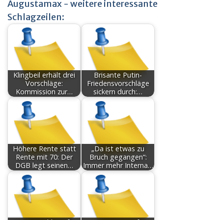
Augustamax - weitere interessante
Schlagzeilen:
Klingbeil erhält drei
Brisante Putin-
Vorschläge:
Friedensvorschläge
Kommission zur…
sickern durch:…
Höhere Rente statt
„Da ist etwas zu
Rente mit 70: Der
Bruch gegangen“:
DGB legt seinen…
Immer mehr Interna…