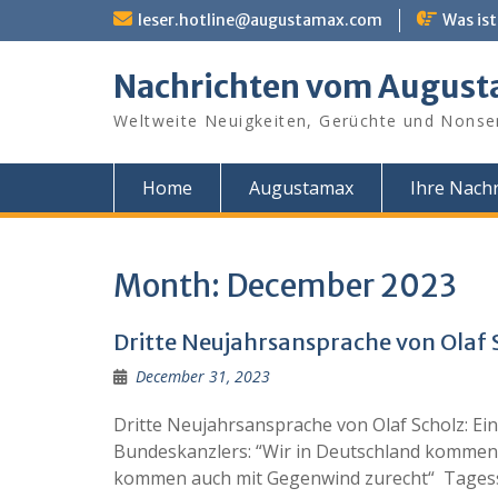
Skip
leser.hotline@augustamax.com
Was ist
to
content
Nachrichten vom Augus
Weltweite Neuigkeiten, Gerüchte und Nonse
Home
Augustamax
Ihre Nachr
Month:
December 2023
Dritte Neujahrsansprache von Olaf 
December 31, 2023
Dritte Neujahrsansprache von Olaf Scholz: E
Bundeskanzlers: “Wir in Deutschland kommen 
kommen auch mit Gegenwind zurecht“ Tagesspi