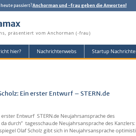
 heute passiert?
Anchorman und -frau geben die Anworten!
tamax
ns, präsentiert vom Anchorman (-frau)
icht hier?
Nachrichtenwebs
Startup Nachricht
Scholz: Ein erster Entwurf – STERN.de
in erster Entwurf STERN.de Neujahrsansprache des
da durch” tagesschau.de Neujahrsansprache des Kanzlers:
egel Olaf Scholz gibt sich in Neujahrsansprache optimisti