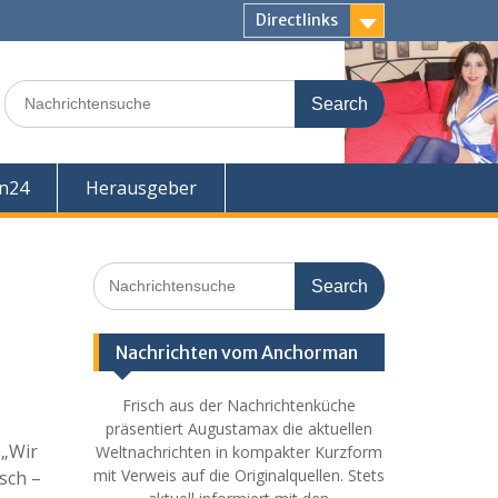
Directlinks
Search
for:
en24
Herausgeber
Search
for:
Nachrichten vom Anchorman
Frisch aus der Nachrichtenküche
präsentiert Augustamax die aktuellen
 „Wir
Weltnachrichten in kompakter Kurzform
mit Verweis auf die Originalquellen. Stets
sch –