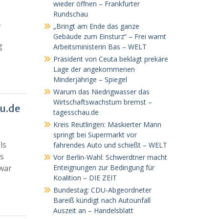
wieder öffnen – Frankfurter
Rundschau
L
„Bringt am Ende das ganze
Gebäude zum Einsturz“ – Frei warnt
g
Arbeitsministerin Bas – WELT
Präsident von Ceuta beklagt prekäre
Lage der angekommenen
Minderjährige – Spiegel
Warum das Niedrigwasser das
Wirtschaftswachstum bremst –
u.de
tagesschau.de
Kreis Reutlingen: Maskierter Mann
springt bei Supermarkt vor
ls
fahrendes Auto und schießt – WELT
es
Vor Berlin-Wahl: Schwerdtner macht
nwar
Enteignungen zur Bedingung für
Koalition – DIE ZEIT
Bundestag: CDU-Abgeordneter
Bareiß kündigt nach Autounfall
Auszeit an – Handelsblatt