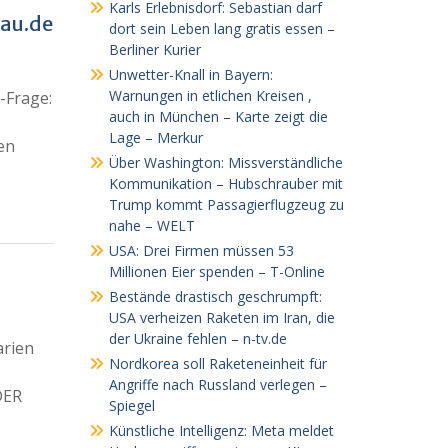
Karls Erlebnisdorf: Sebastian darf
hau.de
dort sein Leben lang gratis essen –
Berliner Kurier
Unwetter-Knall in Bayern:
Warnungen in etlichen Kreisen ,
-Frage:
auch in München – Karte zeigt die
Lage – Merkur
en
Über Washington: Missverständliche
Kommunikation – Hubschrauber mit
Trump kommt Passagierflugzeug zu
nahe – WELT
USA: Drei Firmen müssen 53
Millionen Eier spenden – T-Online
Bestände drastisch geschrumpft:
USA verheizen Raketen im Iran, die
der Ukraine fehlen – n-tv.de
arien
Nordkorea soll Raketeneinheit für
Angriffe nach Russland verlegen –
DER
Spiegel
Künstliche Intelligenz: Meta meldet