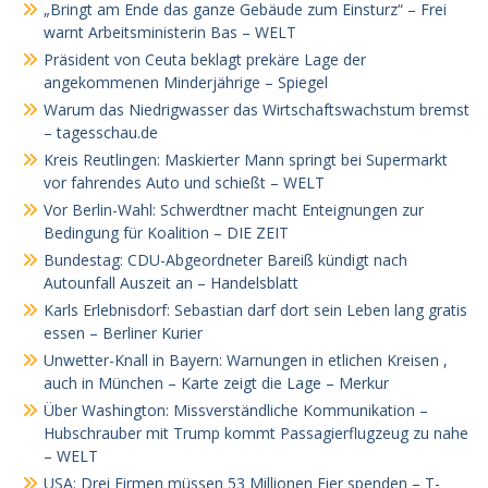
„Bringt am Ende das ganze Gebäude zum Einsturz“ – Frei
warnt Arbeitsministerin Bas – WELT
Präsident von Ceuta beklagt prekäre Lage der
angekommenen Minderjährige – Spiegel
Warum das Niedrigwasser das Wirtschaftswachstum bremst
– tagesschau.de
Kreis Reutlingen: Maskierter Mann springt bei Supermarkt
vor fahrendes Auto und schießt – WELT
Vor Berlin-Wahl: Schwerdtner macht Enteignungen zur
Bedingung für Koalition – DIE ZEIT
Bundestag: CDU-Abgeordneter Bareiß kündigt nach
Autounfall Auszeit an – Handelsblatt
Karls Erlebnisdorf: Sebastian darf dort sein Leben lang gratis
essen – Berliner Kurier
Unwetter-Knall in Bayern: Warnungen in etlichen Kreisen ,
auch in München – Karte zeigt die Lage – Merkur
Über Washington: Missverständliche Kommunikation –
Hubschrauber mit Trump kommt Passagierflugzeug zu nahe
– WELT
USA: Drei Firmen müssen 53 Millionen Eier spenden – T-