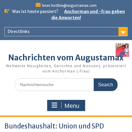
Skip
leser.hotline@augustamax.com
to
Was ist heute passiert?
Anchorman und -frau geben
content
die Anworten!
Directlinks
Nachrichten vom Augustamax
Weltweite Neuigkeiten, Gerüchte und Nonsens, präsentiert
vom Anchorman (-frau)
Search
for:
Menu
Bundeshaushalt: Union und SPD