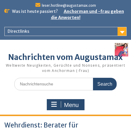
Skip
leser.hotline@augustamax.com
to
Was ist heute passiert?
Anchorman und -frau geben
content
die Anworten!
Directlinks
Nachrichten vom Augustamax
Weltweite Neuigkeiten, Gerüchte und Nonsens, präsentiert
vom Anchorman (-frau)
Search
for:
Menu
Wehrdienst: Berater für