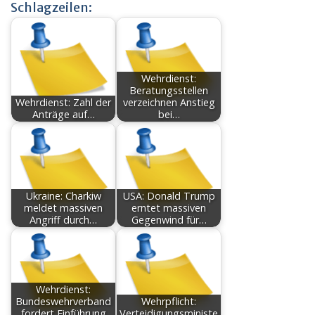
Schlagzeilen:
Wehrdienst:
Beratungsstellen
Wehrdienst: Zahl der
verzeichnen Anstieg
Anträge auf…
bei…
Ukraine: Charkiw
USA: Donald Trump
meldet massiven
erntet massiven
Angriff durch…
Gegenwind für…
Wehrdienst:
Bundeswehrverband
Wehrpflicht:
fordert Einführung
Verteidigungsministe