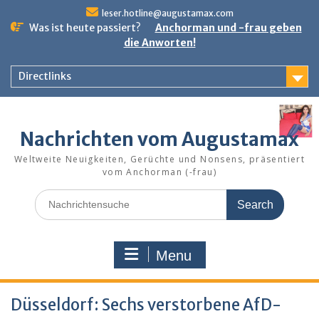
Skip
leser.hotline@augustamax.com
to
Was ist heute passiert?
Anchorman und -frau geben
content
die Anworten!
Directlinks
Nachrichten vom Augustamax
Weltweite Neuigkeiten, Gerüchte und Nonsens, präsentiert
vom Anchorman (-frau)
Search
for:
Menu
Düsseldorf: Sechs verstorbene AfD-