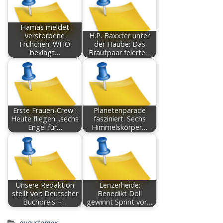
Hamas meldet
verstorbene
H.P. Baxxter unter
Frühchen: WHO
der Haube: Das
beklagt…
Brautpaar feierte…
Erste Frauen-Crew :
Planetenparade
Heute fliegen „sechs
fasziniert: Sechs
Engel für…
Himmelskörper…
Unsere Redaktion
Lenzerheide:
stellt vor: Deutscher
Benedikt Doll
Buchpreis –…
gewinnt Sprint vor…
augustamax