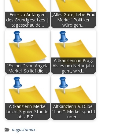
Feier zu Anfängen
„Alles Gute, liebe Frau
des Grundgesetzes |
Merkel“ Politiker
tagesschau.de…
würdigen…
Altkanzlerin in Prag:
"Freiheit" von Angela
Als es um Netanjahu
Merkel: So lief die…
geht, wird…
Altkanzlerin Merkel
Altkanzlerin a. D. bei
bricht Signier-Stunde
"Illner": Merkel spricht
ab - B.Z.…
über…
augustamax