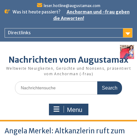
Skip
leser.hotline@augustamax.com
to
Was ist heute passiert?
Anchorman und -frau geben
content
die Anworten!
Directlinks
Nachrichten vom Augustamax
Weltweite Neuigkeiten, Gerüchte und Nonsens, präsentiert
vom Anchorman (-frau)
Search
for:
Menu
Angela Merkel: Altkanzlerin ruft zum