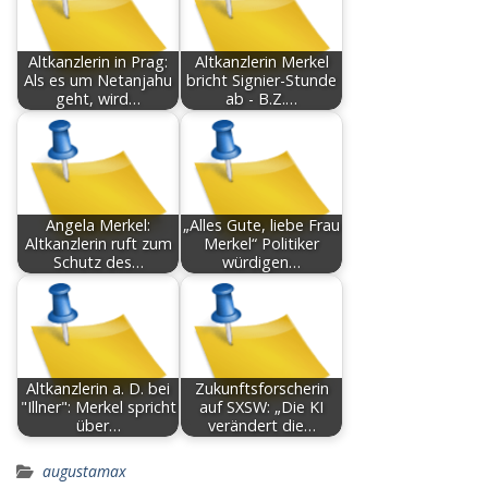
Altkanzlerin in Prag:
Altkanzlerin Merkel
Als es um Netanjahu
bricht Signier-Stunde
geht, wird…
ab - B.Z.…
Angela Merkel:
„Alles Gute, liebe Frau
Altkanzlerin ruft zum
Merkel“ Politiker
Schutz des…
würdigen…
Altkanzlerin a. D. bei
Zukunftsforscherin
"Illner": Merkel spricht
auf SXSW: „Die KI
über…
verändert die…
augustamax