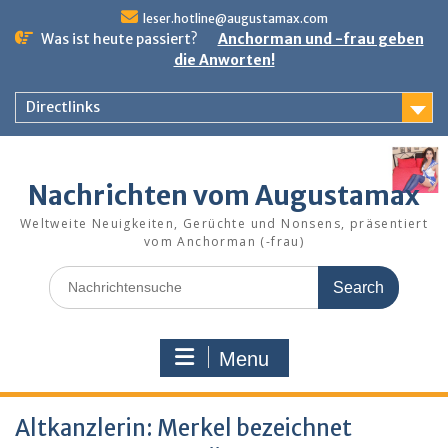
Skip
leser.hotline@augustamax.com
to
Was ist heute passiert?
Anchorman und -frau geben
content
die Anworten!
Directlinks
Nachrichten vom Augustamax
Weltweite Neuigkeiten, Gerüchte und Nonsens, präsentiert
vom Anchorman (-frau)
Search
for:
Menu
Altkanzlerin: Merkel bezeichnet