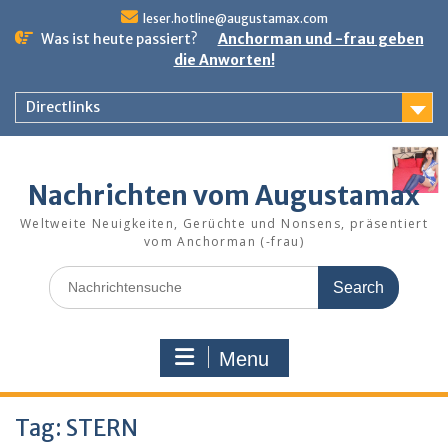
Skip
leser.hotline@augustamax.com
to
Was ist heute passiert?
Anchorman und -frau geben
content
die Anworten!
Directlinks
Nachrichten vom Augustamax
Weltweite Neuigkeiten, Gerüchte und Nonsens, präsentiert
vom Anchorman (-frau)
Search
for:
Menu
Tag:
STERN