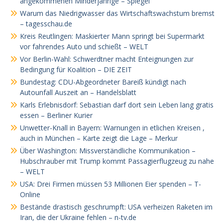
angekommenen Minderjährige – Spiegel
Warum das Niedrigwasser das Wirtschaftswachstum bremst
– tagesschau.de
Kreis Reutlingen: Maskierter Mann springt bei Supermarkt
vor fahrendes Auto und schießt – WELT
Vor Berlin-Wahl: Schwerdtner macht Enteignungen zur
Bedingung für Koalition – DIE ZEIT
Bundestag: CDU-Abgeordneter Bareiß kündigt nach
Autounfall Auszeit an – Handelsblatt
Karls Erlebnisdorf: Sebastian darf dort sein Leben lang gratis
essen – Berliner Kurier
Unwetter-Knall in Bayern: Warnungen in etlichen Kreisen ,
auch in München – Karte zeigt die Lage – Merkur
Über Washington: Missverständliche Kommunikation –
Hubschrauber mit Trump kommt Passagierflugzeug zu nahe
– WELT
USA: Drei Firmen müssen 53 Millionen Eier spenden – T-
Online
Bestände drastisch geschrumpft: USA verheizen Raketen im
Iran, die der Ukraine fehlen – n-tv.de