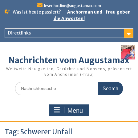
Skip
leser.hotline@augustamax.com
to
Was ist heute passiert?
Anchorman und -frau geben
content
die Anworten!
Directlinks
Nachrichten vom Augustamax
Weltweite Neuigkeiten, Gerüchte und Nonsens, präsentiert
vom Anchorman (-frau)
Search
for:
Menu
Tag:
Schwerer Unfall