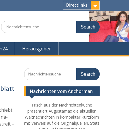
Directlinks
Search
for:
en24
Herausgeber
Search
for:
sblatt
Nachrichten vom Anchorman
Frisch aus der Nachrichtenküche
chiebt
präsentiert Augustamax die aktuellen
ina-
Weltnachrichten in kompakter Kurzform
mit Verweis auf die Originalquellen. Stets
treit –