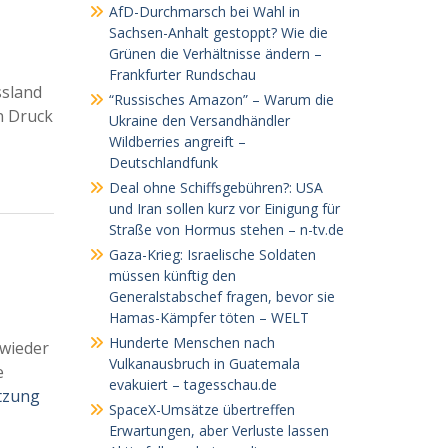
AfD-Durchmarsch bei Wahl in
Sachsen-Anhalt gestoppt? Wie die
Grünen die Verhältnisse ändern –
Frankfurter Rundschau
ssland
“Russisches Amazon” – Warum die
n Druck
Ukraine den Versandhändler
Wildberries angreift –
Deutschlandfunk
Deal ohne Schiffsgebühren?: USA
und Iran sollen kurz vor Einigung für
Straße von Hormus stehen – n-tv.de
Gaza-Krieg: Israelische Soldaten
müssen künftig den
Generalstabschef fragen, bevor sie
Hamas-Kämpfer töten – WELT
Hunderte Menschen nach
 wieder
Vulkanausbruch in Guatemala
e
evakuiert – tagesschau.de
tzung
SpaceX-Umsätze übertreffen
Erwartungen, aber Verluste lassen