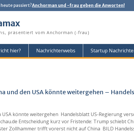
 heute passiert?
Anchorman und -frau geben die Anworten!
tamax
ns, präsentiert vom Anchorman (-frau)
icht hier?
Nachrichtenwebs
Startup Nachricht
China und den USA könnte weitergehen – Handel
den USA könnte weitergehen Handelsblatt US-Regierung vers
chau.de Entscheidung kurz vor Fristende: Trump schiebt Ch
ster Zollhammer trifft vorerst nicht auf China BILD Handelss