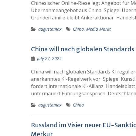
Chinesischer Online-Riese legt Angebot für
Übernahmeangebot aus China Spiegel Übern
Gründerfamilie bleibt Ankeraktionär Hande
augustamax
China
,
Media Markt
China will nach globalen Standards 
July 27, 2025
China will nach globalen Standards KI regulier
anerkanntes KI-Regelwerk vor Spiegel Künstli
fordert internationale KI-Allianz Handelsblatt
untermauert Führungsanspruch Deutschlandf
augustamax
China
Russland im Visier neuer EU-Sankti
Merkur