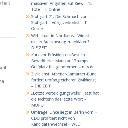
rhält
massiven Angriffen auf Kiew – 15
Tote – T-Online
Stuttgart 21: Die Schmach von
Stuttgart – völlig verkorkst – T-
Online
Wirtschaft in Nordkorea: Wie ist
dieser Aufschwung zu erklären? –
DIE ZEIT
Kurz vor Präsidenten-Besuch:
Bewaffneter Mann auf Trumps
Golfplatz festgenommen – n-tv.de
weit
Zivildienst: Arbeiter-Samariter-Bund
fordert umfangreicheren Zivildienst
na
– DIE ZEIT
„Letzte Verteidigungswelle”: Jetzt hat
die Richterin das letzte Wort –
MOPO
Umfrage: Linke liegt in Berlin vorn –
CDU profitiert nicht von
Kandidatenwechsel – WELT