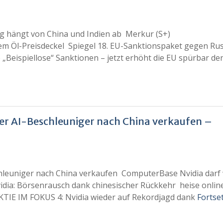
lg hängt von China und Indien ab Merkur (S+)
vem Öl-Preisdeckel Spiegel 18. EU-Sanktionspaket gegen Ru
Beispiellose“ Sanktionen – jetzt erhöht die EU spürbar de
er AI-Beschleuniger nach China verkaufen –
chleuniger nach China verkaufen ComputerBase Nvidia darf
idia: Börsenrausch dank chinesischer Rückkehr heise onlin
AKTIE IM FOKUS 4: Nvidia wieder auf Rekordjagd dank
Fortse