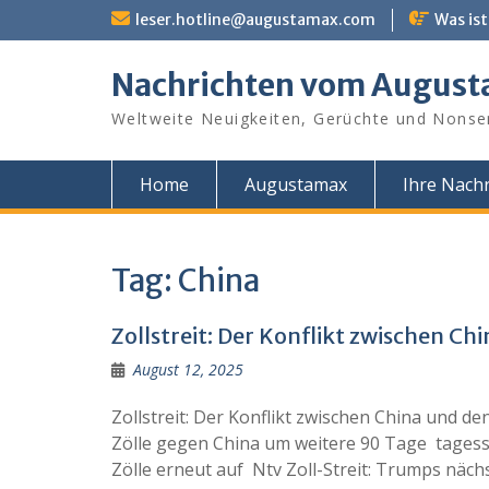
Skip
leser.hotline@augustamax.com
Was ist
to
content
Nachrichten vom Augus
Weltweite Neuigkeiten, Gerüchte und Nonse
Home
Augustamax
Ihre Nachr
Tag:
China
Zollstreit: Der Konflikt zwischen 
August 12, 2025
Zollstreit: Der Konflikt zwischen China und 
Zölle gegen China um weitere 90 Tage tagess
Zölle erneut auf Ntv Zoll-Streit: Trumps näch