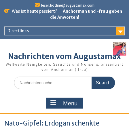
Skip
leser.hotline@augustamax.com
to
Was ist heute passiert?
Anchorman und -frau geben
content
die Anworten!
Directlinks
Nachrichten vom Augustamax
Weltweite Neuigkeiten, Gerüchte und Nonsens, präsentiert
vom Anchorman (-frau)
Search
for:
Menu
Nato-Gipfel: Erdogan schenkte