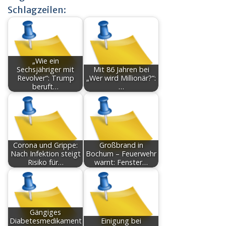
Schlagzeilen:
„Wie ein
Sechsjähriger mit
Mit 86 Jahren bei
Revolver“: Trump
„Wer wird Millionär?“:
beruft…
…
Corona und Grippe:
Großbrand in
Nach Infektion steigt
Bochum – Feuerwehr
Risiko für…
warnt: Fenster…
Gängiges
Diabetesmedikament
Einigung bei