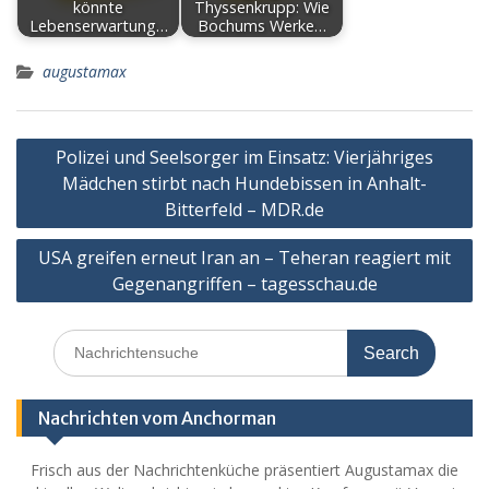
könnte
Thyssenkrupp: Wie
Lebenserwartung…
Bochums Werke…
augustamax
Post
Polizei und Seelsorger im Einsatz: Vierjähriges
navigation
Mädchen stirbt nach Hundebissen in Anhalt-
Bitterfeld – MDR.de
USA greifen erneut Iran an – Teheran reagiert mit
Gegenangriffen – tagesschau.de
Search
for:
Nachrichten vom Anchorman
Frisch aus der Nachrichtenküche präsentiert Augustamax die