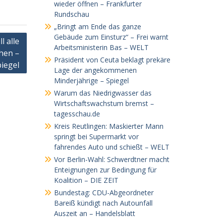
wieder öffnen – Frankfurter
Rundschau
„Bringt am Ende das ganze
Gebäude zum Einsturz“ – Frei warnt
l alle
Arbeitsministerin Bas – WELT
hen –
Präsident von Ceuta beklagt prekäre
iegel
Lage der angekommenen
Minderjährige – Spiegel
Warum das Niedrigwasser das
Wirtschaftswachstum bremst –
tagesschau.de
Kreis Reutlingen: Maskierter Mann
springt bei Supermarkt vor
fahrendes Auto und schießt – WELT
Vor Berlin-Wahl: Schwerdtner macht
Enteignungen zur Bedingung für
Koalition – DIE ZEIT
Bundestag: CDU-Abgeordneter
Bareiß kündigt nach Autounfall
Auszeit an – Handelsblatt