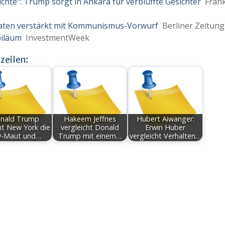
hte“: Trump sorgt in Ankara für verblüffte Gesichter
Frank
aten verstärkt mit Kommunismus-Vorwurf
Berliner Zeitung
biläum
InvestmentWeek
zeilen:
nald Trump
Hakeem Jeffries
Hubert Aiwanger:
ht New York die
vergleicht Donald
Erwin Huber
y-Maut und…
Trump mit einem…
vergleicht Verhalten…