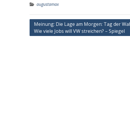
augustamax
Post
Meinung: Die Lage am Morgen: Tag der Wah
Wie viele Jobs will VW streichen? – Spiegel
navigation