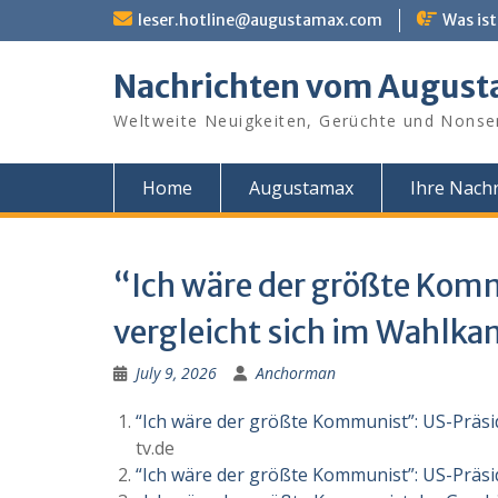
Skip
leser.hotline@augustamax.com
Was ist
to
content
Nachrichten vom Augus
Weltweite Neuigkeiten, Gerüchte und Nonse
Home
Augustamax
Ihre Nachr
“Ich wäre der größte Kom
vergleicht sich im Wahlka
July 9, 2026
Anchorman
“Ich wäre der größte Kommunist”: US-Präsi
tv.de
“Ich wäre der größte Kommunist”: US-Präsid