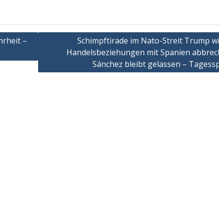
rheit –
Schimpftirade im Nato-Streit Trump wil
Handelsbeziehungen mit Spanien abbrec
Sánchez bleibt gelassen – Tagessp