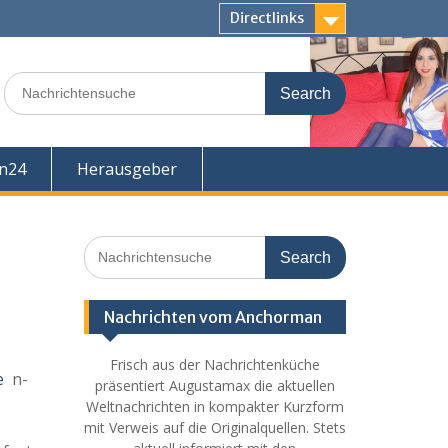
Directlinks
Search
for:
en24
Herausgeber
Search
for:
Nachrichten vom Anchorman
Frisch aus der Nachrichtenküche
e
n-
präsentiert Augustamax die aktuellen
Weltnachrichten in kompakter Kurzform
mit Verweis auf die Originalquellen. Stets