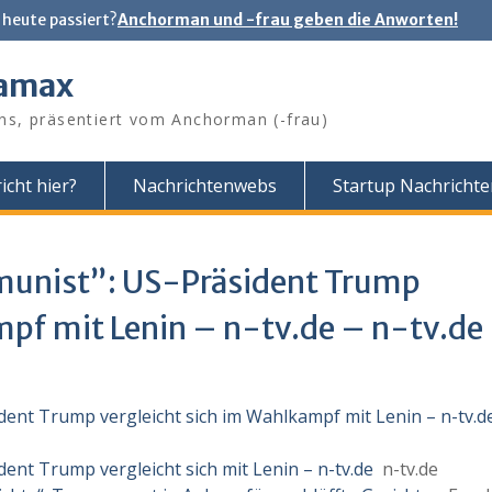
 heute passiert?
Anchorman und -frau geben die Anworten!
tamax
ns, präsentiert vom Anchorman (-frau)
icht hier?
Nachrichtenwebs
Startup Nachricht
munist”: US-Präsident Trump
mpf mit Lenin – n-tv.de – n-tv.de
dent Trump vergleicht sich im Wahlkampf mit Lenin – n-tv.d
ent Trump vergleicht sich mit Lenin – n-tv.de
n-tv.de