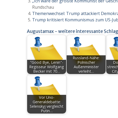
„Ich wäre der größte Kommunist der Geschic
Rundschau
Themenwechsel: Trump attackiert Demokr
Trump kritisiert Kommunismus zum US-Ju
Augustamax - weitere interessante Schlag
Russland-Nähe:
"Good Bye, Lenin"-
Polnischer
Do
Regisseur Wolfgang
Außenminister
streic
Becker mit 70…
verleiht…
Cit
Vor Uno-
Generaldebatte:
Selenskyj vergleicht
Putin…