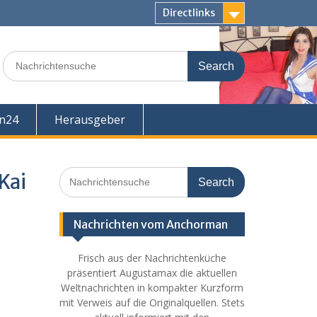
Directlinks
Search
for:
en24
Herausgeber
Search
Kai
for:
Nachrichten vom Anchorman
Frisch aus der Nachrichtenküche
präsentiert Augustamax die aktuellen
Weltnachrichten in kompakter Kurzform
mit Verweis auf die Originalquellen. Stets