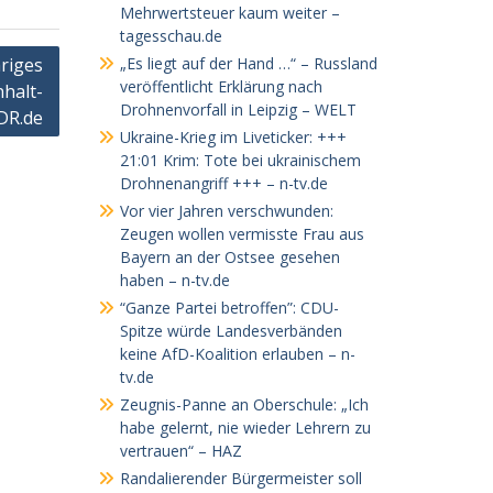
Mehrwertsteuer kaum weiter –
tagesschau.de
hriges
„Es liegt auf der Hand …“ – Russland
veröffentlicht Erklärung nach
halt-
Drohnenvorfall in Leipzig – WELT
MDR.de
Ukraine-Krieg im Liveticker: +++
21:01 Krim: Tote bei ukrainischem
Drohnenangriff +++ – n-tv.de
Vor vier Jahren verschwunden:
Zeugen wollen vermisste Frau aus
Bayern an der Ostsee gesehen
haben – n-tv.de
“Ganze Partei betroffen”: CDU-
Spitze würde Landesverbänden
keine AfD-Koalition erlauben – n-
tv.de
Zeugnis-Panne an Oberschule: „Ich
habe gelernt, nie wieder Lehrern zu
vertrauen“ – HAZ
Randalierender Bürgermeister soll