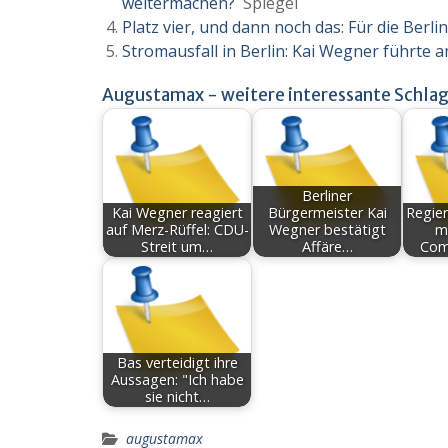
weitermachen?
Spiegel
Platz vier, und dann noch das: Für die Berli
Stromausfall in Berlin: Kai Wegner führte
Augustamax - weitere interessante Schlag
Berliner
Kai Wegner reagiert
Bürgermeister Kai
Regier
auf Merz-Rüffel: CDU-
Wegner bestätigt
m
Streit um…
Affäre…
Com
Bas verteidigt ihre
Aussagen: "Ich habe
sie nicht…
augustamax