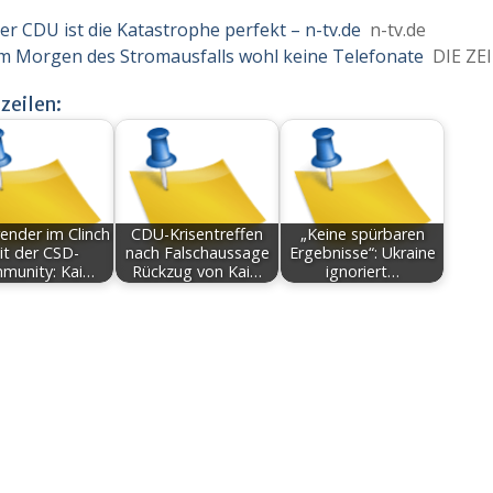
ner CDU ist die Katastrophe perfekt – n-tv.de
n-tv.de
 am Morgen des Stromausfalls wohl keine Telefonate
DIE ZE
zeilen:
ender im Clinch
CDU-Krisentreffen
„Keine spürbaren
it der CSD-
nach Falschaussage
Ergebnisse“: Ukraine
munity: Kai…
Rückzug von Kai…
ignoriert…