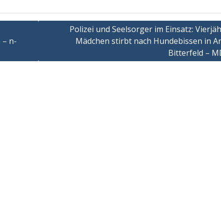
Polizei und Seelsorger im Einsatz: Vierjä
 – n-
Mädchen stirbt nach Hundebissen in An
Bitterfeld – 