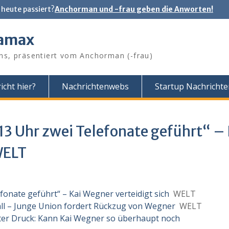
 heute passiert?
Anchorman und -frau geben die Anworten!
tamax
ns, präsentiert vom Anchorman (-frau)
icht hier?
Nachrichtenwebs
Startup Nachricht
 13 Uhr zwei Telefonate geführt“ – 
WELT
fonate geführt“ – Kai Wegner verteidigt sich
WELT
all – Junge Union fordert Rückzug von Wegner
WELT
nter Druck: Kann Kai Wegner so überhaupt noch