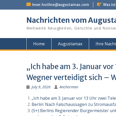
Skip
leser.hotline@augustamax.com
Was ist
to
content
Nachrichten vom Augus
Weltweite Neuigkeiten, Gerüchte und Nonse
Home
Augustamax
Ihre Nachr
„Ich habe am 3. Januar vor
Wegner verteidigt sich – 
July 9, 2026
Anchorman
„Ich habe am 3. Januar vor 13 Uhr zwei Tele
Berlin: Nach Falschaussagen zu Stromausf
(S+) Berlins Regierender Bürgermeister u