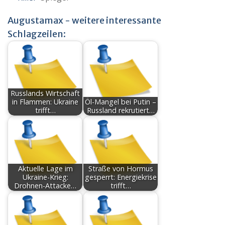
Augustamax - weitere interessante
Schlagzeilen:
Russlands Wirtschaft
in Flammen: Ukraine
Öl-Mangel bei Putin –
trifft…
Russland rekrutiert…
Aktuelle Lage im
Straße von Hormus
Ukraine-Krieg:
gesperrt: Energiekrise
Drohnen-Attacke…
trifft…