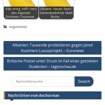
Iran-Krieg trifft Herz
Ukraine: Neuer Nato-
des Kapitals:
Generalsekretär Mark
Drohnen-Trümmer…
Rutte…
augustamax
Post
Albanien: Tausende protestieren gegen Jared
navigation
Kushners Luxusprojekt – Euronews
Britische Polizei unter Druck im Fall eines getöteten
Studenten – tagesschau.de
Search
for:
Nachrichten vom Anchorman