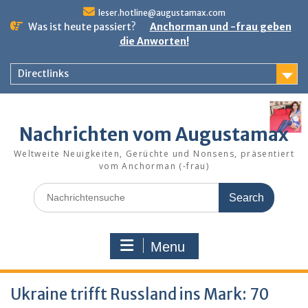
Skip
leser.hotline@augustamax.com
to
Was ist heute passiert?
Anchorman und -frau geben
content
die Anworten!
Directlinks
Nachrichten vom Augustamax
Weltweite Neuigkeiten, Gerüchte und Nonsens, präsentiert
vom Anchorman (-frau)
Search
for:
Menu
Ukraine trifft Russland ins Mark: 70