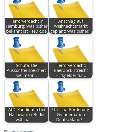
Terrorverdacht in
Anschlag auf
Hamburg: Was bisher
Weihnachtsmarkt
bekannt ist - NDR.de
geplant: Was bisher…
Schufa: Die
Terrorverdacht:
Auskunftei speichert
Baerbock streicht
viel mehr…
Hilfsgelder für…
AfD-Kandidatin bei
Start-up-Förderung:
Nachwahl in Berlin
Gründernation
wählbar –…
Deutschland?…
augustamax