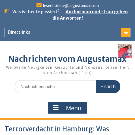
Skip
leser.hotline@augustamax.com
to
Was ist heute passiert?
Anchorman und -frau geben
content
die Anworten!
Directlinks
Nachrichten vom Augustamax
Weltweite Neuigkeiten, Gerüchte und Nonsens, präsentiert
vom Anchorman (-frau)
Search
for:
Menu
Terrorverdacht in Hamburg: Was