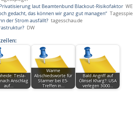
– Privatisierung laut Beamtenbund Blackout-Risikofaktor
WE
noch gedacht, das können wir ganz gut managen“
Tagesspie
nn der Strom ausfällt?
tagesschau.de
rastruktur?
DW
zeilen:
Warme
heide: Tesla-
Abschiedsworte für
Bald Angriff auf
nach Anschlag
Starmer bei E5-
Ölinsel Kharg?: USA
auf…
Treffen in…
verlegen 3000…