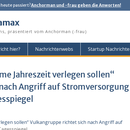
 heute passiert?
Anchorman und -frau geben die Anworten!
tamax
ns, präsentiert vom Anchorman (-frau)
icht hier?
Nachrichtenwebs
Startup Nachricht
me Jahreszeit verlegen sollen“
 nach Angriff auf Stromversorgung
esspiegel
legen sollen“ Vulkangruppe richtet sich nach Angriff auf
agesspiegel