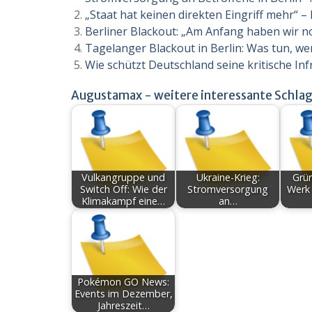
„Staat hat keinen direkten Eingriff mehr“ 
Berliner Blackout: „Am Anfang haben wir 
Tagelanger Blackout in Berlin: Was tun, we
Wie schützt Deutschland seine kritische Inf
Augustamax - weitere interessante Schlag
Vulkangruppe und
Ukraine-Krieg:
Grün
Switch Off: Wie der
Stromversorgung
Werk 
Klimakampf eine…
an…
Pokémon GO News:
Events im Dezember,
Jahreszeit…