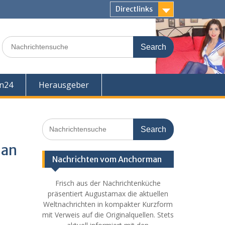
Directlinks
Search
for:
en24
Herausgeber
Search
for:
 an
Nachrichten vom Anchorman
Frisch aus der Nachrichtenküche
präsentiert Augustamax die aktuellen
Weltnachrichten in kompakter Kurzform
mit Verweis auf die Originalquellen. Stets