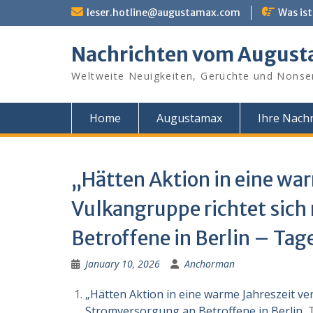
Skip
leser.hotline@augustamax.com
Was ist
to
content
Nachrichten vom Augus
Weltweite Neuigkeiten, Gerüchte und Nonse
Home
Augustamax
Ihre Nachr
„Hätten Aktion in eine war
Vulkangruppe richtet sich
Betroffene in Berlin – Tag
January 10, 2026
Anchorman
„Hätten Aktion in eine warme Jahreszeit ver
Stromversorgung an Betroffene in Berlin
T