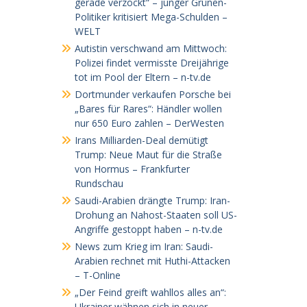
gerade verzockt“ – junger Grünen-
Politiker kritisiert Mega-Schulden –
WELT
Autistin verschwand am Mittwoch:
Polizei findet vermisste Dreijährige
tot im Pool der Eltern – n-tv.de
Dortmunder verkaufen Porsche bei
„Bares für Rares“: Händler wollen
nur 650 Euro zahlen – DerWesten
Irans Milliarden-Deal demütigt
Trump: Neue Maut für die Straße
von Hormus – Frankfurter
Rundschau
Saudi-Arabien drängte Trump: Iran-
Drohung an Nahost-Staaten soll US-
Angriffe gestoppt haben – n-tv.de
News zum Krieg im Iran: Saudi-
Arabien rechnet mit Huthi-Attacken
– T-Online
„Der Feind greift wahllos alles an“:
Ukrainer wähnen sich in neuer