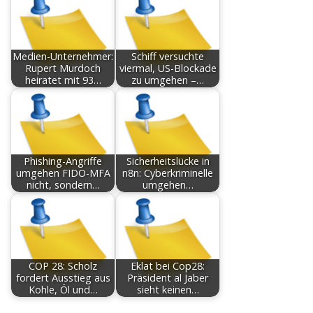
Medien-Unternehmer:
Schiff versuchte
Rupert Murdoch
viermal, US-Blockade
heiratet mit 93…
zu umgehen –…
Phishing-Angriffe
Sicherheitslücke in
umgehen FIDO-MFA
n8n: Cyberkriminelle
nicht, sondern…
umgehen…
COP 28: Scholz
Eklat bei Cop28:
fordert Ausstieg aus
Präsident al Jaber
Kohle, Öl und…
sieht keinen…