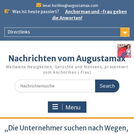
Skip
leser.hotline@augustamax.com
to
Was ist heute passiert?
Anchorman und -frau geben
content
die Anworten!
Directlinks
Nachrichten vom Augustamax
Weltweite Neuigkeiten, Gerüchte und Nonsens, präsentiert
vom Anchorman (-frau)
Search
for:
Menu
„Die Unternehmer suchen nach Wegen,