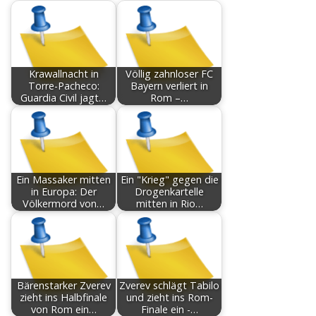
Krawallnacht in
Völlig zahnloser FC
Torre-Pacheco:
Bayern verliert in
Guardia Civil jagt…
Rom –…
Ein Massaker mitten
Ein "Krieg" gegen die
in Europa: Der
Drogenkartelle
Völkermord von…
mitten in Rio…
Bärenstarker Zverev
Zverev schlägt Tabilo
zieht ins Halbfinale
und zieht ins Rom-
von Rom ein…
Finale ein -…