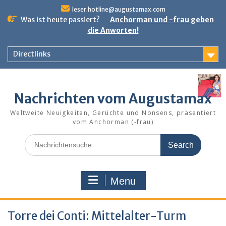
Skip
leser.hotline@augustamax.com
to
Was ist heute passiert?
Anchorman und -frau geben
content
die Anworten!
Directlinks
Nachrichten vom Augustamax
Weltweite Neuigkeiten, Gerüchte und Nonsens, präsentiert
vom Anchorman (-frau)
Search
for:
Menu
Torre dei Conti: Mittelalter-Turm