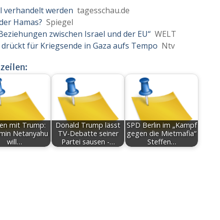
l verhandelt werden
tagesschau.de
 der Hamas?
Spiegel
Beziehungen zwischen Israel und der EU“
WELT
drückt für Kriegsende in Gaza aufs Tempo
Ntv
zeilen:
fen mit Trump:
Donald Trump lässt
SPD Berlin im „Kampf
min Netanyahu
TV-Debatte seiner
gegen die Mietmafia“
will…
Partei sausen -…
Steffen…