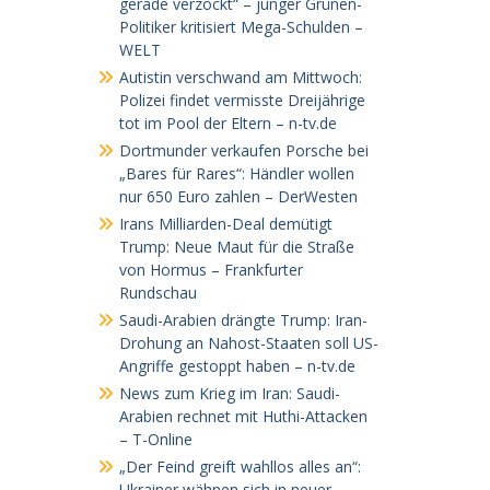
gerade verzockt“ – junger Grünen-
Politiker kritisiert Mega-Schulden –
WELT
Autistin verschwand am Mittwoch:
Polizei findet vermisste Dreijährige
tot im Pool der Eltern – n-tv.de
Dortmunder verkaufen Porsche bei
„Bares für Rares“: Händler wollen
nur 650 Euro zahlen – DerWesten
Irans Milliarden-Deal demütigt
Trump: Neue Maut für die Straße
von Hormus – Frankfurter
Rundschau
Saudi-Arabien drängte Trump: Iran-
Drohung an Nahost-Staaten soll US-
Angriffe gestoppt haben – n-tv.de
News zum Krieg im Iran: Saudi-
Arabien rechnet mit Huthi-Attacken
– T-Online
„Der Feind greift wahllos alles an“:
Ukrainer wähnen sich in neuer