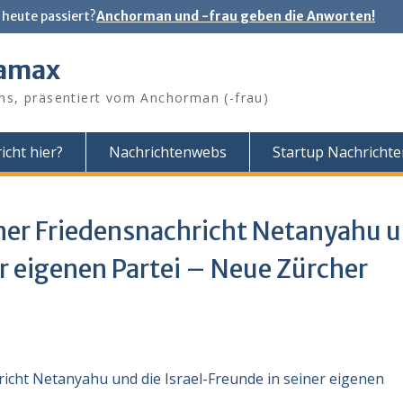
 heute passiert?
Anchorman und -frau geben die Anworten!
tamax
ns, präsentiert vom Anchorman (-frau)
icht hier?
Nachrichtenwebs
Startup Nachricht
ner Friedensnachricht Netanyahu 
er eigenen Partei – Neue Zürcher
richt Netanyahu und die Israel-Freunde in seiner eigenen