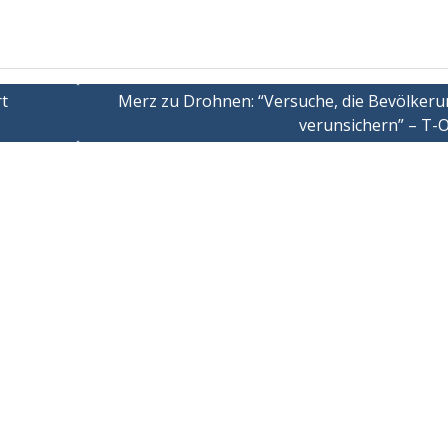
rt
Merz zu Drohnen: “Versuche, die Bevölkeru
verunsichern” – T-O