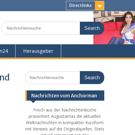
Directlinks
Search
for:
en24
Herausgeber
Search
und
for:
Nachrichten vom Anchorman
Frisch aus der Nachrichtenküche
präsentiert Augustamax die aktuellen
Weltnachrichten in kompakter Kurzform
mit Verweis auf die Originalquellen. Stets