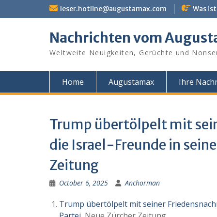
Skip
leser.hotline@augustamax.com
Was ist
to
content
Nachrichten vom Augus
Weltweite Neuigkeiten, Gerüchte und Nonse
Home
Augustamax
Ihre Nachr
Trump übertölpelt mit sei
die Israel-Freunde in sein
Zeitung
October 6, 2025
Anchorman
Trump übertölpelt mit seiner Friedensnach
Partei
Neue Zürcher Zeitung