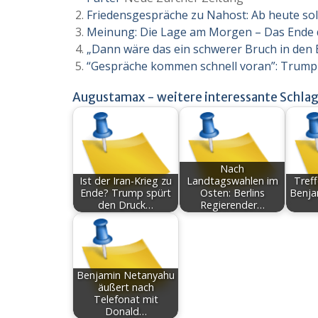
Friedensgespräche zu Nahost: Ab heute sol
Meinung: Die Lage am Morgen – Das Ende
„Dann wäre das ein schwerer Bruch in den 
“Gespräche kommen schnell voran”: Trump 
Augustamax - weitere interessante Schlag
Nach
Ist der Iran-Krieg zu
Landtagswahlen im
Tref
Ende? Trump spürt
Osten: Berlins
Benja
den Druck…
Regierender…
Benjamin Netanyahu
äußert nach
Telefonat mit
Donald…