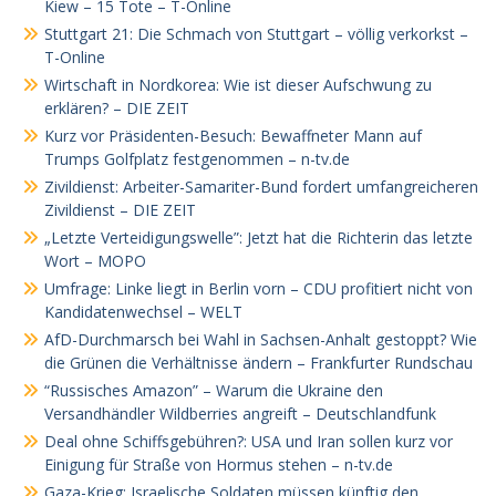
Kiew – 15 Tote – T-Online
Stuttgart 21: Die Schmach von Stuttgart – völlig verkorkst –
T-Online
Wirtschaft in Nordkorea: Wie ist dieser Aufschwung zu
erklären? – DIE ZEIT
Kurz vor Präsidenten-Besuch: Bewaffneter Mann auf
Trumps Golfplatz festgenommen – n-tv.de
Zivildienst: Arbeiter-Samariter-Bund fordert umfangreicheren
Zivildienst – DIE ZEIT
„Letzte Verteidigungswelle”: Jetzt hat die Richterin das letzte
Wort – MOPO
Umfrage: Linke liegt in Berlin vorn – CDU profitiert nicht von
Kandidatenwechsel – WELT
AfD-Durchmarsch bei Wahl in Sachsen-Anhalt gestoppt? Wie
die Grünen die Verhältnisse ändern – Frankfurter Rundschau
“Russisches Amazon” – Warum die Ukraine den
Versandhändler Wildberries angreift – Deutschlandfunk
Deal ohne Schiffsgebühren?: USA und Iran sollen kurz vor
Einigung für Straße von Hormus stehen – n-tv.de
Gaza-Krieg: Israelische Soldaten müssen künftig den