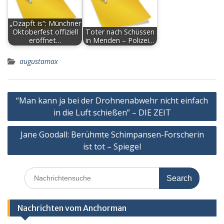
„Ozapft is“: Münchner
Oktoberfest offiziell
Toter nach Schüssen
eröffnet…
in Menden – Polizei…
augustamax
Post
“Man kann ja bei der Drohnenabwehr nicht einfach
navigation
in die Luft schießen” – DIE ZEIT
Jane Goodall: Berühmte Schimpansen-Forscherin
ist tot – Spiegel
Search
for:
Nachrichten vom Anchorman