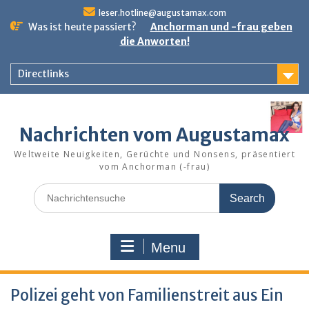
Skip
leser.hotline@augustamax.com
to
Was ist heute passiert?
Anchorman und -frau geben
content
die Anworten!
Directlinks
Nachrichten vom Augustamax
Weltweite Neuigkeiten, Gerüchte und Nonsens, präsentiert
vom Anchorman (-frau)
Search
for:
Menu
Polizei geht von Familienstreit aus Ein