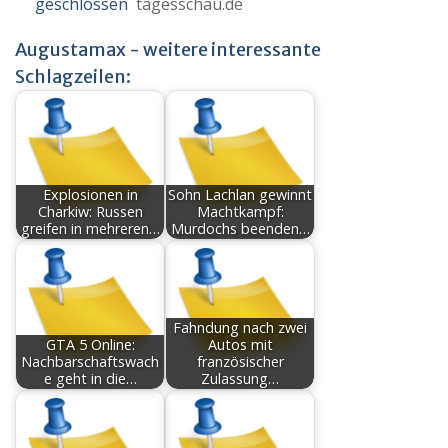
geschlossen
tagesschau.de
Augustamax - weitere interessante
Schlagzeilen:
Explosionen in
Sohn Lachlan gewinnt
Charkiw: Russen
Machtkampf:
greifen in mehreren…
Murdochs beenden…
Fahndung nach zwei
GTA 5 Online:
Autos mit
Nachbarschaftswach
französischer
e geht in die…
Zulassung…