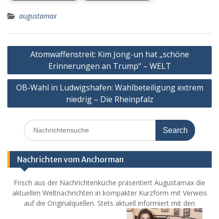
augustamax
Post
Atomwaffenstreit: Kim Jong-un hat „schöne
navigation
Erinnerungen an Trump“ – WELT
OB-​Wahl in Lud­wigs­ha­fen: Wahl­be­tei­li­gung ex­trem
nied­rig – Die Rheinpfalz
Search
for:
Nachrichten vom Anchorman
Frisch aus der Nachrichtenküche präsentiert Augustamax die
aktuellen Weltnachrichten in kompakter Kurzform mit Verweis
auf die Originalquellen. Stets aktuell informiert mit den