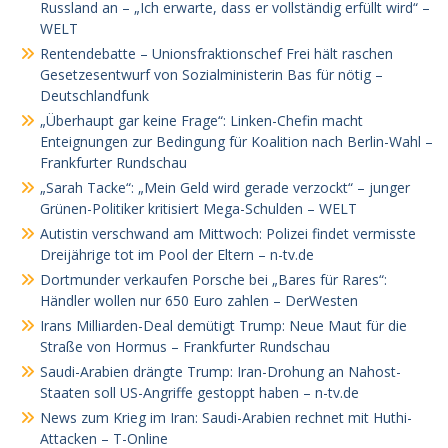
Russland an – „Ich erwarte, dass er vollständig erfüllt wird“ –
WELT
Rentendebatte – Unionsfraktionschef Frei hält raschen
Gesetzesentwurf von Sozialministerin Bas für nötig –
Deutschlandfunk
„Überhaupt gar keine Frage“: Linken-Chefin macht
Enteignungen zur Bedingung für Koalition nach Berlin-Wahl –
Frankfurter Rundschau
„Sarah Tacke“: „Mein Geld wird gerade verzockt“ – junger
Grünen-Politiker kritisiert Mega-Schulden – WELT
Autistin verschwand am Mittwoch: Polizei findet vermisste
Dreijährige tot im Pool der Eltern – n-tv.de
Dortmunder verkaufen Porsche bei „Bares für Rares“:
Händler wollen nur 650 Euro zahlen – DerWesten
Irans Milliarden-Deal demütigt Trump: Neue Maut für die
Straße von Hormus – Frankfurter Rundschau
Saudi-Arabien drängte Trump: Iran-Drohung an Nahost-
Staaten soll US-Angriffe gestoppt haben – n-tv.de
News zum Krieg im Iran: Saudi-Arabien rechnet mit Huthi-
Attacken – T-Online