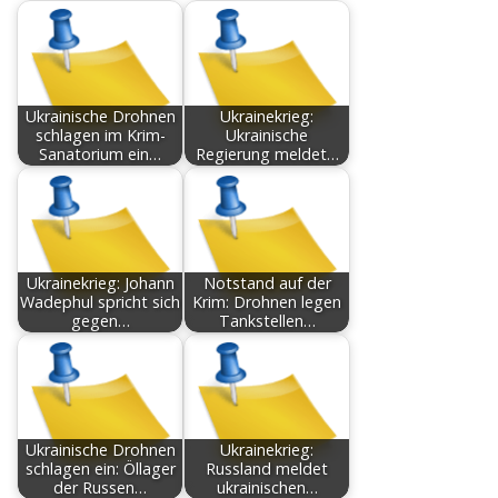
Ukrainische Drohnen
Ukrainekrieg:
schlagen im Krim-
Ukrainische
Sanatorium ein…
Regierung meldet…
Ukrainekrieg: Johann
Notstand auf der
Wadephul spricht sich
Krim: Drohnen legen
gegen…
Tankstellen…
Ukrainische Drohnen
Ukrainekrieg:
schlagen ein: Öllager
Russland meldet
der Russen…
ukrainischen…