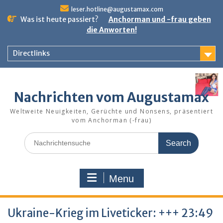
Skip
leser.hotline@augustamax.com
to
Was ist heute passiert?
Anchorman und -frau geben
content
die Anworten!
Directlinks
Nachrichten vom Augustamax
Weltweite Neuigkeiten, Gerüchte und Nonsens, präsentiert
vom Anchorman (-frau)
Search
for:
Menu
Ukraine-Krieg im Liveticker: +++ 23:49