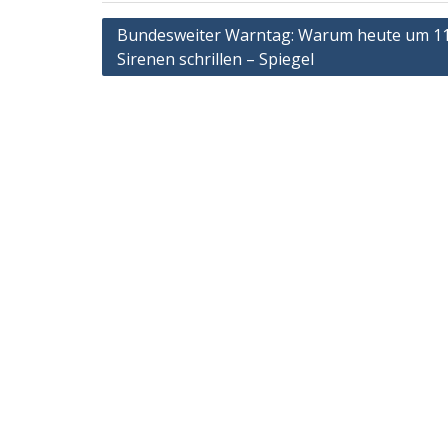
Post
Bundesweiter Warntag: Warum heute um 11
Sirenen schrillen – Spiegel
navigation