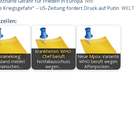
sthafte Gefahr für Frieden in Europa
Ntv
e Kriegsgefahr“ – US-Zeitung fordert Druck auf Putin
WEL
zeilen:
Krankheiten: WHO-
rainekrieg:
Chef beruft
Neue Mpox-Variante:
sland meldet
Notfallausschuss
WHO beruft wegen
rainischen…
wegen…
Affenpocken…