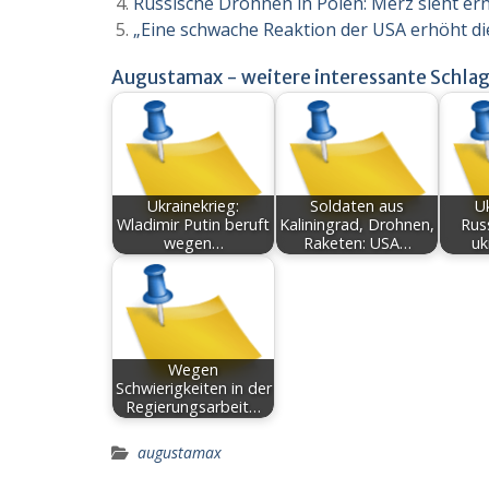
Russische Drohnen in Polen: Merz sieht ern
„Eine schwache Reaktion der USA erhöht di
Augustamax - weitere interessante Schlag
Ukrainekrieg:
Soldaten aus
Uk
Wladimir Putin beruft
Kaliningrad, Drohnen,
Rus
wegen…
Raketen: USA…
uk
Wegen
Schwierigkeiten in der
Regierungsarbeit…
augustamax