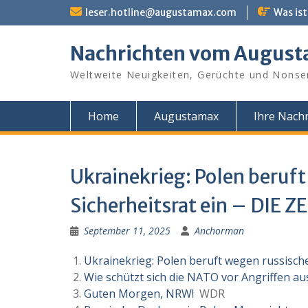
Skip
leser.hotline@augustamax.com
Was ist
to
content
Nachrichten vom Augus
Weltweite Neuigkeiten, Gerüchte und Nonse
Home
Augustamax
Ihre Nachr
Ukrainekrieg: Polen beruf
Sicherheitsrat ein – DIE Z
September 11, 2025
Anchorman
Ukrainekrieg: Polen beruft wegen russisch
Wie schützt sich die NATO vor Angriffen au
Guten Morgen, NRW!
WDR