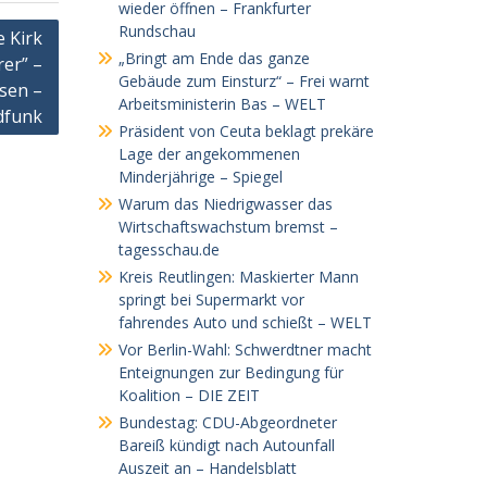
wieder öffnen – Frankfurter
Rundschau
e Kirk
„Bringt am Ende das ganze
er” –
Gebäude zum Einsturz“ – Frei warnt
sen –
Arbeitsministerin Bas – WELT
dfunk
Präsident von Ceuta beklagt prekäre
Lage der angekommenen
Minderjährige – Spiegel
Warum das Niedrigwasser das
Wirtschaftswachstum bremst –
tagesschau.de
Kreis Reutlingen: Maskierter Mann
springt bei Supermarkt vor
fahrendes Auto und schießt – WELT
Vor Berlin-Wahl: Schwerdtner macht
Enteignungen zur Bedingung für
Koalition – DIE ZEIT
Bundestag: CDU-Abgeordneter
Bareiß kündigt nach Autounfall
Auszeit an – Handelsblatt