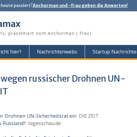
 heute passiert?
Anchorman und -frau geben die Anworten!
tamax
ns, präsentiert vom Anchorman (-frau)
icht hier?
Nachrichtenwebs
Startup Nachricht
t wegen russischer Drohnen UN-
EIT
er Drohnen UN-Sicherheitsrat ein
DIE ZEIT
s Russland?
tagesschau.de