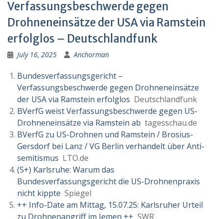
Verfassungsbeschwerde gegen
Drohneneinsätze der USA via Ramstein
erfolglos – Deutschlandfunk
July 16, 2025
Anchorman
Bundesverfassungsgericht –
Verfassungsbeschwerde gegen Drohneneinsätze
der USA via Ramstein erfolglos
Deutschlandfunk
BVerfG weist Verfassungsbeschwerde gegen US-
Drohneneinsätze via Ramstein ab
tagesschau.de
BVerfG zu US-Drohnen und Ram­stein / Bro­sius-
Gers­dorf bei Lanz / VG Berlin ver­han­delt über Anti­
se­mi­tismus
LTO.de
(S+) Karlsruhe: Warum das
Bundesverfassungsgericht die US-Drohnenpraxis
nicht kippte
Spiegel
++ Info-Date am Mittag, 15.07.25: Karlsruher Urteil
zu Drohnenangriff im Jemen ++
SWR