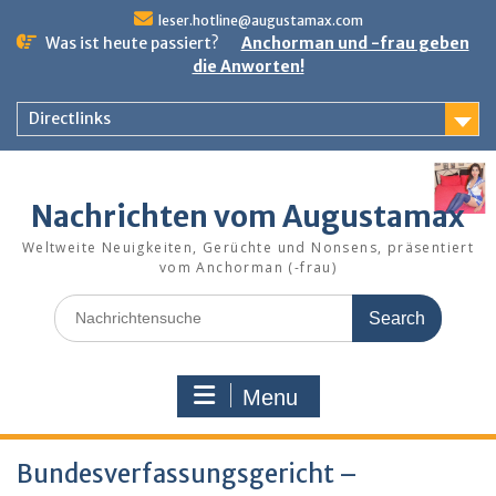
Skip
leser.hotline@augustamax.com
to
Was ist heute passiert?
Anchorman und -frau geben
content
die Anworten!
Directlinks
Nachrichten vom Augustamax
Weltweite Neuigkeiten, Gerüchte und Nonsens, präsentiert
vom Anchorman (-frau)
Search
for:
Menu
Bundesverfassungsgericht –