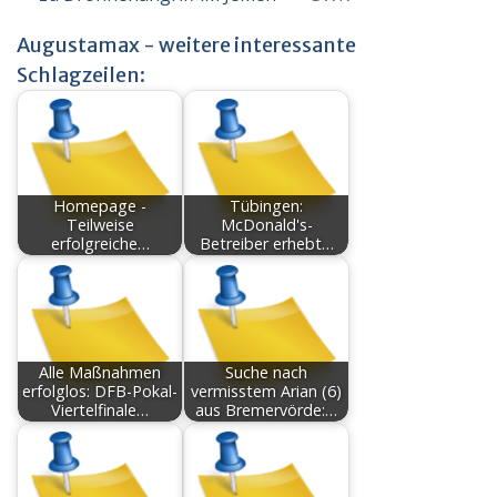
Augustamax - weitere interessante
Schlagzeilen:
Homepage -
Tübingen:
Teilweise
McDonald's-
erfolgreiche…
Betreiber erhebt…
Alle Maßnahmen
Suche nach
erfolglos: DFB-Pokal-
vermisstem Arian (6)
Viertelfinale…
aus Bremervörde:…