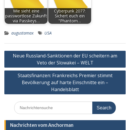
Wie sieht eine
Cyberpunk 2077:
passwortlose Zukunft
Sichert euch ein
via Passkeys…
"Phantom…
augustamax
USA
Post
Neue Russland-Sanktionen der EU scheitern am
navigation
Veto der Slowakei – WELT
Staatsfinanzen: Frankreichs Premier stimmt
Bevölkerung auf harte Einschnitte ein –
Handelsblatt
Search
for:
Nachrichten vom Anchorman