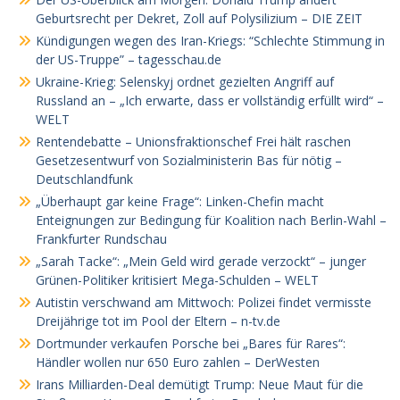
Geburtsrecht per Dekret, Zoll auf Polysilizium – DIE ZEIT
Kündigungen wegen des Iran-Kriegs: “Schlechte Stimmung in
der US-Truppe” – tagesschau.de
Ukraine-Krieg: Selenskyj ordnet gezielten Angriff auf
Russland an – „Ich erwarte, dass er vollständig erfüllt wird“ –
WELT
Rentendebatte – Unionsfraktionschef Frei hält raschen
Gesetzesentwurf von Sozialministerin Bas für nötig –
Deutschlandfunk
„Überhaupt gar keine Frage“: Linken-Chefin macht
Enteignungen zur Bedingung für Koalition nach Berlin-Wahl –
Frankfurter Rundschau
„Sarah Tacke“: „Mein Geld wird gerade verzockt“ – junger
Grünen-Politiker kritisiert Mega-Schulden – WELT
Autistin verschwand am Mittwoch: Polizei findet vermisste
Dreijährige tot im Pool der Eltern – n-tv.de
Dortmunder verkaufen Porsche bei „Bares für Rares“:
Händler wollen nur 650 Euro zahlen – DerWesten
Irans Milliarden-Deal demütigt Trump: Neue Maut für die