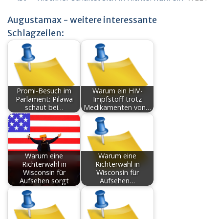
Augustamax - weitere interessante
Schlagzeilen:
Promi-Besuch im
Warum ein HIV-
Parlament: Pilawa
Impfstoff trotz
schaut bei…
Medikamenten von…
Warum eine
Warum eine
Richterwahl in
Richterwahl in
Wisconsin für
Wisconsin für
Aufsehen sorgt
Aufsehen…