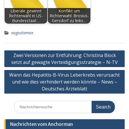
Liberale gewinnt
Konflikt um
Richterwahl in US-
Richterwahl: Brosius-
Bundesstaat…
Gersdorf zu links…
augustamax
Post
Zwei Versionen zur Entführung: Christina Block
navigation
setzt auf gewagte Verteidigungsstrategie – N-TV
Wann das Hepatitis-B-Virus Leberkrebs verursacht
und wie dies verhindert werden könnte – News –
Deutsches Ärzteblatt
Search
for:
Nachrichten vom Anchorman