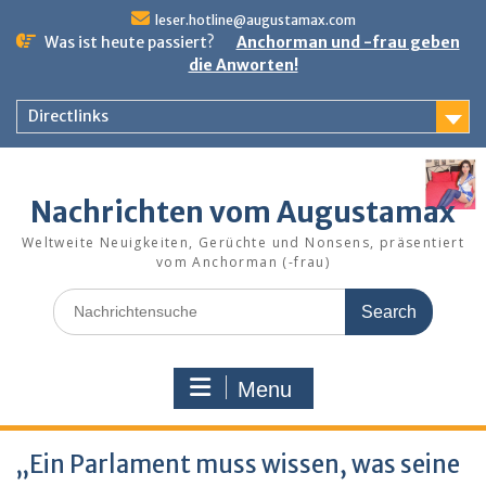
Skip
leser.hotline@augustamax.com
to
Was ist heute passiert?
Anchorman und -frau geben
content
die Anworten!
Directlinks
Nachrichten vom Augustamax
Weltweite Neuigkeiten, Gerüchte und Nonsens, präsentiert
vom Anchorman (-frau)
Search
for:
Menu
„Ein Parlament muss wissen, was seine