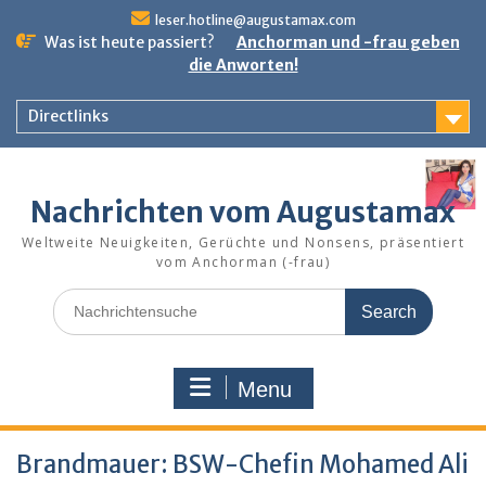
Skip
leser.hotline@augustamax.com
to
Was ist heute passiert?
Anchorman und -frau geben
content
die Anworten!
Directlinks
Nachrichten vom Augustamax
Weltweite Neuigkeiten, Gerüchte und Nonsens, präsentiert
vom Anchorman (-frau)
Search
for:
Menu
Brandmauer: BSW-Chefin Mohamed Ali