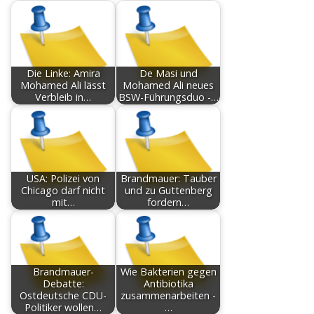
Die Linke: Amira
De Masi und
Mohamed Ali lässt
Mohamed Ali neues
Verbleib in…
BSW-Führungsduo -…
USA: Polizei von
Brandmauer: Tauber
Chicago darf nicht
und zu Guttenberg
mit…
fordern…
Brandmauer-
Wie Bakterien gegen
Debatte:
Antibiotika
Ostdeutsche CDU-
zusammenarbeiten -
Politiker wollen…
…