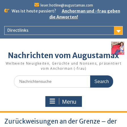
Skip
leser.hotline@augustamax.com
to
Was ist heute passiert?
Anchorman und -frau geben
content
die Anworten!
Directlinks
Nachrichten vom Augustamax
Weltweite Neuigkeiten, Gerüchte und Nonsens, präsentiert
vom Anchorman (-frau)
Search
for:
Menu
Zurückweisungen an der Grenze – der