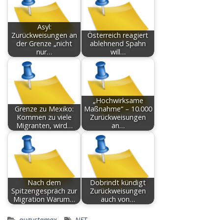
Asyl:
Zurückweisungen an
Österreich reagiert
der Grenze „nicht
ablehnend Spahn
nur…
will…
„Hochwirksame
Grenze zu Mexiko:
Maßnahme“ – 10.000
Kommen zu viele
Zurückweisungen
Migranten, wird…
an…
Nach dem
Dobrindt kündigt
Spitzengespräch zur
Zurückweisungen
Migration Warum…
auch von…
augustamax
NET