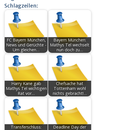
Schlagzeilen:
FC Bayern München,
Bayern München:
News und Gerüchte -
Mathys Tel wechselt
Um gleichen…
nun doch zu…
Harry Kane gab
Chefsache hat
Mathys Tel wichtigen
Tottenham wohl
Rat vor…
nichts gebracht!…
Transferschluss:
Deadline Day der