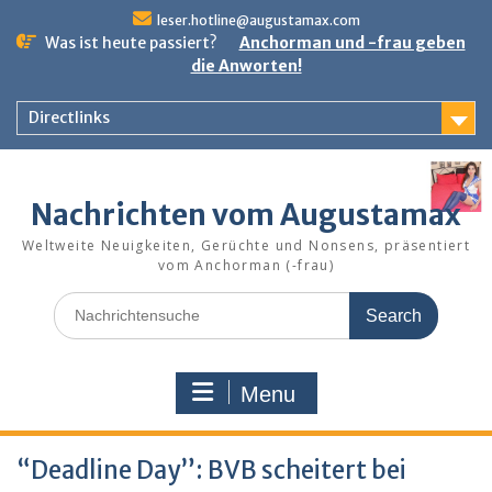
Skip
leser.hotline@augustamax.com
to
Was ist heute passiert?
Anchorman und -frau geben
content
die Anworten!
Directlinks
Nachrichten vom Augustamax
Weltweite Neuigkeiten, Gerüchte und Nonsens, präsentiert
vom Anchorman (-frau)
Search
for:
Menu
“Deadline Day”: BVB scheitert bei