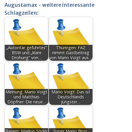
Augustamax - weitere interessante
Schlagzeilen:
„Autoritär geführtes“
Thüringen: FAZ
BSW und „klare
nimmt Gastbeitrag
Drohung“ von…
von Mario Voigt aus…
Meinung: Mario Voigt
Mario Voigt: Das ist
und Matthias
Deutschlands
Döpfner: Die neue…
jüngster…
Bayern: Markus Söder
Super Mario Bros.