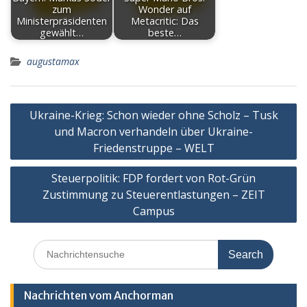
zum
Wonder auf
Ministerpräsidenten
Metacritic: Das
gewählt…
beste…
augustamax
Post
Ukraine-Krieg: Schon wieder ohne Scholz – Tusk
navigation
und Macron verhandeln über Ukraine-
Friedenstruppe – WELT
Steuerpolitik: FDP fordert von Rot-Grün
Zustimmung zu Steuerentlastungen – ZEIT
Campus
Search
for:
Nachrichten vom Anchorman