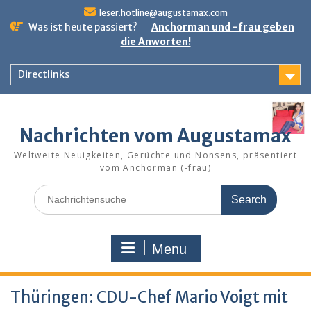
Skip
leser.hotline@augustamax.com
to
Was ist heute passiert?
Anchorman und -frau geben
content
die Anworten!
Directlinks
Nachrichten vom Augustamax
Weltweite Neuigkeiten, Gerüchte und Nonsens, präsentiert
vom Anchorman (-frau)
Search
for:
Menu
Thüringen: CDU-Chef Mario Voigt mit