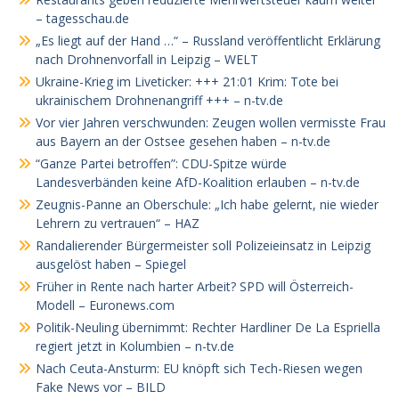
– tagesschau.de
„Es liegt auf der Hand …“ – Russland veröffentlicht Erklärung
nach Drohnenvorfall in Leipzig – WELT
Ukraine-Krieg im Liveticker: +++ 21:01 Krim: Tote bei
ukrainischem Drohnenangriff +++ – n-tv.de
Vor vier Jahren verschwunden: Zeugen wollen vermisste Frau
aus Bayern an der Ostsee gesehen haben – n-tv.de
“Ganze Partei betroffen”: CDU-Spitze würde
Landesverbänden keine AfD-Koalition erlauben – n-tv.de
Zeugnis-Panne an Oberschule: „Ich habe gelernt, nie wieder
Lehrern zu vertrauen“ – HAZ
Randalierender Bürgermeister soll Polizeieinsatz in Leipzig
ausgelöst haben – Spiegel
Früher in Rente nach harter Arbeit? SPD will Österreich-
Modell – Euronews.com
Politik-Neuling übernimmt: Rechter Hardliner De La Espriella
regiert jetzt in Kolumbien – n-tv.de
Nach Ceuta-Ansturm: EU knöpft sich Tech-Riesen wegen
Fake News vor – BILD