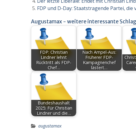
Der letzte Liberale: Endet mit Christian Lin
FDP und D-Day: Staatstragende Partei, di
Augustamax - weitere interessante Schlag
FDP: Christian
Nach Ampel-Aus:
Lindner lehnt
Früherer FDP-
Chris
Rücktritt als FDP-
Kampagnenchef
Care
Chef…
lästert…
Bundeshaushalt
2025: Für Christian
Lindner und die…
augustamax