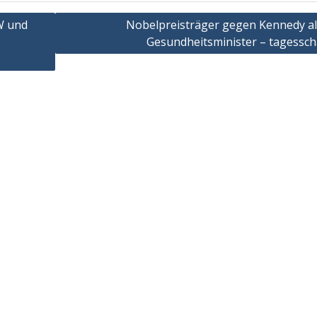
W und
Nobelpreisträger gegen Kennedy al
Gesundheitsminister – tagessch