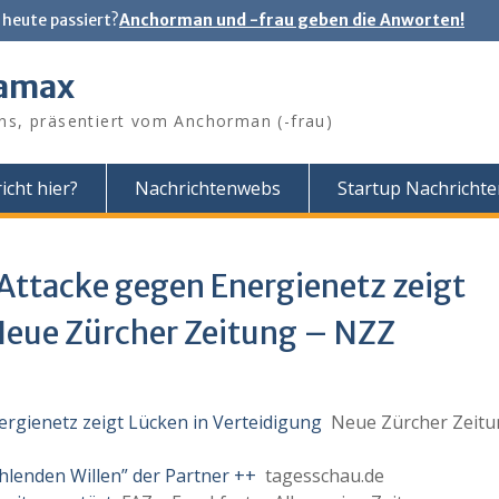
 heute passiert?
Anchorman und -frau geben die Anworten!
tamax
ns, präsentiert vom Anchorman (-frau)
icht hier?
Nachrichtenwebs
Startup Nachricht
Attacke gegen Energienetz zeigt
Neue Zürcher Zeitung – NZZ
ergienetz zeigt Lücken in Verteidigung
Neue Zürcher Zeitu
fehlenden Willen” der Partner ++
tagesschau.de