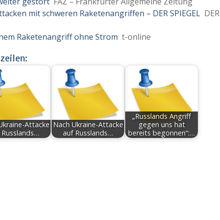
eiter gestört
FAZ – Frankfurter Allgemeine Zeitung
ttacken mit schweren Raketenangriffen – DER SPIEGEL
DER
chem Raketenangriff ohne Strom
t-online
zeilen:
„Russlands Angriff
Ukraine-Attacke
Nach Ukraine-Attacke
gegen uns hat
 Russlands…
auf Russlands…
bereits begonnen“:…