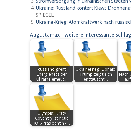
Stromversorgung in ukrainischen Städten w
Ukraine: Russland kontert Kiews Drohnena
SPIEGEL
Ukraine-Krieg: Atomkraftwerk nach russis
Augustamax - weitere interessante Schlag
Russland greift
Ukrainekrieg: Donald
Energienetz der
Trump zeigt sich
Nach 
Ukraine erneut…
enttäuscht…
auf
Olympia: Kirsty
Coventry ist neue
IOK-Präsidentin -…