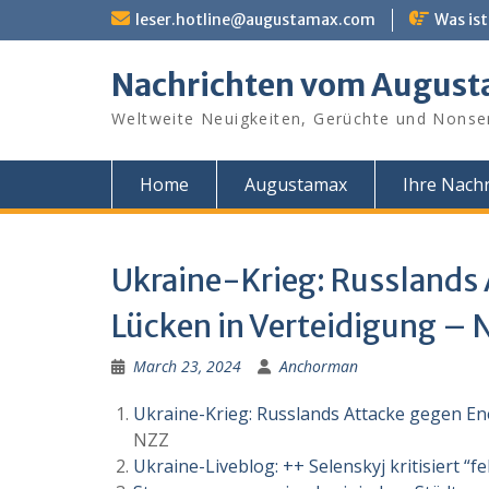
Skip
leser.hotline@augustamax.com
Was ist
to
content
Nachrichten vom Augus
Weltweite Neuigkeiten, Gerüchte und Nonse
Home
Augustamax
Ihre Nachr
Ukraine-Krieg: Russlands 
Lücken in Verteidigung – 
March 23, 2024
Anchorman
Ukraine-Krieg: Russlands Attacke gegen En
NZZ
Ukraine-Liveblog: ++ Selenskyj kritisiert “