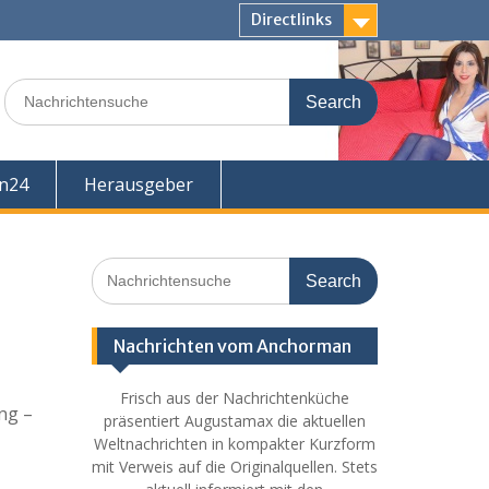
Directlinks
Search
for:
en24
Herausgeber
Search
for:
Nachrichten vom Anchorman
Frisch aus der Nachrichtenküche
ng –
präsentiert Augustamax die aktuellen
Weltnachrichten in kompakter Kurzform
mit Verweis auf die Originalquellen. Stets