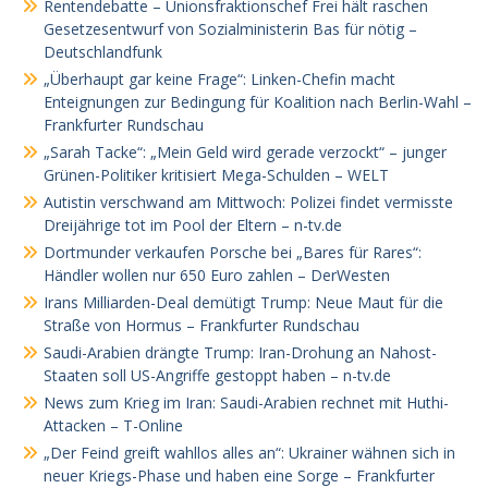
Rentendebatte – Unionsfraktionschef Frei hält raschen
Gesetzesentwurf von Sozialministerin Bas für nötig –
Deutschlandfunk
„Überhaupt gar keine Frage“: Linken-Chefin macht
Enteignungen zur Bedingung für Koalition nach Berlin-Wahl –
Frankfurter Rundschau
„Sarah Tacke“: „Mein Geld wird gerade verzockt“ – junger
Grünen-Politiker kritisiert Mega-Schulden – WELT
Autistin verschwand am Mittwoch: Polizei findet vermisste
Dreijährige tot im Pool der Eltern – n-tv.de
Dortmunder verkaufen Porsche bei „Bares für Rares“:
Händler wollen nur 650 Euro zahlen – DerWesten
Irans Milliarden-Deal demütigt Trump: Neue Maut für die
Straße von Hormus – Frankfurter Rundschau
Saudi-Arabien drängte Trump: Iran-Drohung an Nahost-
Staaten soll US-Angriffe gestoppt haben – n-tv.de
News zum Krieg im Iran: Saudi-Arabien rechnet mit Huthi-
Attacken – T-Online
„Der Feind greift wahllos alles an“: Ukrainer wähnen sich in
neuer Kriegs-Phase und haben eine Sorge – Frankfurter