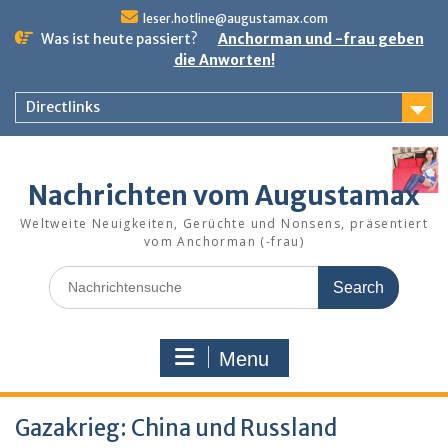
Skip
leser.hotline@augustamax.com
to
Was ist heute passiert?
Anchorman und -frau geben
content
die Anworten!
Directlinks
Nachrichten vom Augustamax
Weltweite Neuigkeiten, Gerüchte und Nonsens, präsentiert
vom Anchorman (-frau)
Search
for:
Menu
Gazakrieg: China und Russland