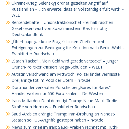
Ukraine-Krieg: Selenskyj ordnet gezielten Angriff auf
Russland an – „Ich erwarte, dass er vollständig erfüllt wird“ –
WELT
Rentendebatte – Unionsfraktionschef Frei hält raschen
Gesetzesentwurf von Sozialministerin Bas für nötig –
Deutschlandfunk
„Überhaupt gar keine Frage“: Linken-Chefin macht
Enteignungen zur Bedingung für Koalition nach Berlin-Wahl –
Frankfurter Rundschau
„Sarah Tacke“: „Mein Geld wird gerade verzockt“ – junger
Grünen-Politiker kritisiert Mega-Schulden – WELT
Autistin verschwand am Mittwoch: Polizei findet vermisste
Dreijährige tot im Pool der Eltern – n-tv.de
Dortmunder verkaufen Porsche bei „Bares für Rares“:
Händler wollen nur 650 Euro zahlen – DerWesten
Irans Milliarden-Deal demütigt Trump: Neue Maut für die
Straße von Hormus – Frankfurter Rundschau
Saudi-Arabien drängte Trump: Iran-Drohung an Nahost-
Staaten soll US-Angriffe gestoppt haben – n-tv.de
News zum Krieg im Iran: Saudi-Arabien rechnet mit Huthi-