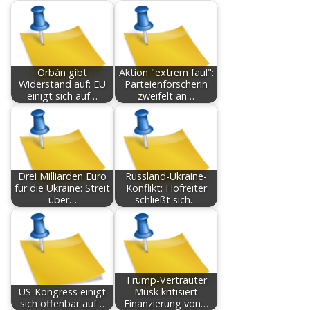
Orbán gibt
Aktion "extrem faul":
Widerstand auf: EU
Parteienforscherin
einigt sich auf…
zweifelt an…
Drei Milliarden Euro
Russland-Ukraine-
für die Ukraine: Streit
Konflikt: Hofreiter
über…
schließt sich…
Trump-Vertrauter
US-Kongress einigt
Musk kritisiert
sich offenbar auf…
Finanzierung von…