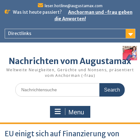
Skip
leser.hotline@augustamax.com
to
Was ist heute passiert?
Anchorman und -frau geben
content
die Anworten!
Directlinks
Nachrichten vom Augustamax
Weltweite Neuigkeiten, Gerüchte und Nonsens, präsentiert
vom Anchorman (-frau)
Search
for:
Menu
EU einigt sich auf Finanzierung von