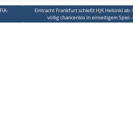
FIA-
Eintracht Frankfurt schießt HJK Helsinki ab:
völlig chancenlos in einseitigem Spiel –