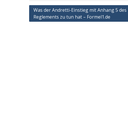
Post
Was der Andretti-Einstieg mit Anhang 5 des 
Reglements zu tun hat – Formel1.de
navigation