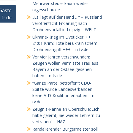
Mehrwertsteuer kaum weiter –
tagesschau.de
 Gäste
 fr.de
„Es liegt auf der Hand …“ – Russland
veröffentlicht Erklärung nach
Drohnenvorfall in Leipzig – WELT
Ukraine-Krieg im Liveticker: +++
21:01 Krim: Tote bei ukrainischem
Drohnenangriff +++ – n-tv.de
Vor vier Jahren verschwunden:
Zeugen wollen vermisste Frau aus
Bayern an der Ostsee gesehen
haben – n-tv.de
“Ganze Partei betroffen”: CDU-
Spitze würde Landesverbänden
keine AfD-Koalition erlauben – n-
tv.de
Zeugnis-Panne an Oberschule: „Ich
habe gelernt, nie wieder Lehrern zu
vertrauen“ – HAZ
Randalierender Bürgermeister soll