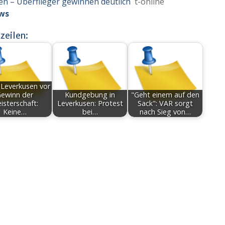
n – Überflieger gewinnen deutlich
t-online
ws
zeilen:
 Leverkusen vor
ewinn der
Kundgebung in
"Geht einem auf den
isterschaft:
Leverkusen: Protest
Sack": VAR sorgt
Keine…
bei…
nach Sieg von…