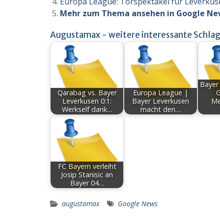
Europa League: Torspektakel für Leverkuse
Mehr zum Thema ansehen in Google Ne
Augustamax - weitere interessante Schlag
Bayer
Qarabag vs. Bayer
Europa League |
G
Leverkusen 0:1:
Bayer Leverkusen
Me
Werkself dank…
macht den…
FC Bayern verleiht
Josip Stanisic an
Bayer 04…
augustamax
Google News