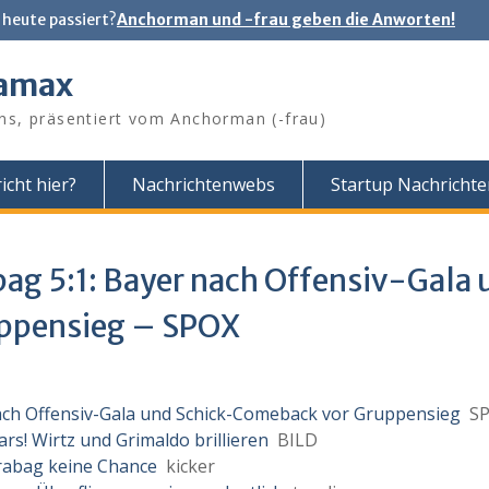
 heute passiert?
Anchorman und -frau geben die Anworten!
tamax
ns, präsentiert vom Anchorman (-frau)
icht hier?
Nachrichtenwebs
Startup Nachricht
bag 5:1: Bayer nach Offensiv-Gala 
ppensieg – SPOX
nach Offensiv-Gala und Schick-Comeback vor Gruppensieg
SP
rs! Wirtz und Grimaldo brillieren
BILD
arabag keine Chance
kicker