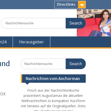
Directlinks
Search
for:
en24
Herausgeber
Search
und
for:
Nachrichten vom Anchorman
Frisch aus der Nachrichtenküche
OX
präsentiert Augustamax die aktuellen
Weltnachrichten in kompakter Kurzform
mit Verweis auf die Originalquellen. Stets