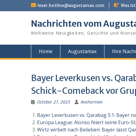
Skip
leser.hotline@augustamax.com
Was ist
to
content
Nachrichten vom Augus
Weltweite Neuigkeiten, Gerüchte und Nonse
Home
Augustamax
Ihre Nachr
Bayer Leverkusen vs. Qara
Schick-Comeback vor Gru
October 27, 2023
Anchorman
Bayer Leverkusen vs. Qarabag 5:1: Bayer 
Europa League: Alonso feiert seine Euro-Sta
Wirtz wirbelt nach Belieben: Bayer lässt Q