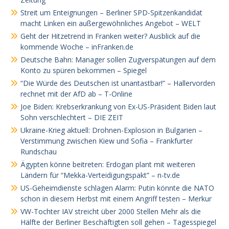
Streit um Enteignungen – Berliner SPD-Spitzenkandidat
macht Linken ein außergewöhnliches Angebot – WELT
Geht der Hitzetrend in Franken weiter? Ausblick auf die
kommende Woche – inFranken.de
Deutsche Bahn: Manager sollen Zugverspätungen auf dem
Konto zu spüren bekommen – Spiegel
“Die Würde des Deutschen ist unantastbar!” – Hallervorden
rechnet mit der AfD ab – T-Online
Joe Biden: Krebserkrankung von Ex-US-Präsident Biden laut
Sohn verschlechtert – DIE ZEIT
Ukraine-Krieg aktuell: Drohnen-Explosion in Bulgarien –
Verstimmung zwischen Kiew und Sofia – Frankfurter
Rundschau
Ägypten könne beitreten: Erdogan plant mit weiteren
Ländern für “Mekka-Verteidigungspakt” – n-tv.de
US-Geheimdienste schlagen Alarm: Putin könnte die NATO
schon in diesem Herbst mit einem Angriff testen – Merkur
VW-Tochter IAV streicht über 2000 Stellen Mehr als die
Hälfte der Berliner Beschäftigten soll gehen – Tagesspiegel