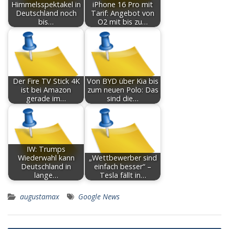
Himmelsspektakel in
iPhone 16 Pro mit
Deutschland noch
Tarif: Angebot von
bis…
O2 mit bis zu…
Der Fire TV Stick 4K
Von BYD über Kia bis
ist bei Amazon
zum neuen Polo: Das
gerade im…
sind die…
IW: Trumps
Wiederwahl kann
„Wettbewerber sind
Deutschland in
einfach besser“ –
lange…
Tesla fällt in…
augustamax
Google News