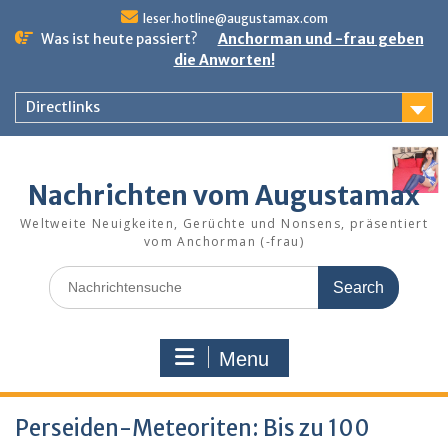
Skip
leser.hotline@augustamax.com
to
Was ist heute passiert?
Anchorman und -frau geben
content
die Anworten!
Directlinks
Nachrichten vom Augustamax
Weltweite Neuigkeiten, Gerüchte und Nonsens, präsentiert
vom Anchorman (-frau)
Search
for:
Menu
Perseiden-Meteoriten: Bis zu 100