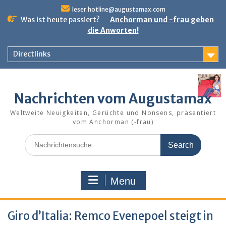
Skip
leser.hotline@augustamax.com
to
Was ist heute passiert?
Anchorman und -frau geben
content
die Anworten!
Directlinks
Nachrichten vom Augustamax
Weltweite Neuigkeiten, Gerüchte und Nonsens, präsentiert
vom Anchorman (-frau)
Search
for:
Menu
Giro d’Italia: Remco Evenepoel steigt in