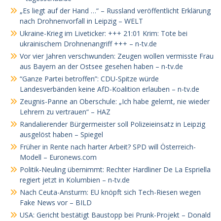
„Es liegt auf der Hand …“ – Russland veröffentlicht Erklärung
nach Drohnenvorfall in Leipzig – WELT
Ukraine-Krieg im Liveticker: +++ 21:01 Krim: Tote bei
ukrainischem Drohnenangriff +++ – n-tv.de
Vor vier Jahren verschwunden: Zeugen wollen vermisste Frau
aus Bayern an der Ostsee gesehen haben – n-tv.de
“Ganze Partei betroffen”: CDU-Spitze würde
Landesverbänden keine AfD-Koalition erlauben – n-tv.de
Zeugnis-Panne an Oberschule: „Ich habe gelernt, nie wieder
Lehrern zu vertrauen“ – HAZ
Randalierender Bürgermeister soll Polizeieinsatz in Leipzig
ausgelöst haben – Spiegel
Früher in Rente nach harter Arbeit? SPD will Österreich-
Modell – Euronews.com
Politik-Neuling übernimmt: Rechter Hardliner De La Espriella
regiert jetzt in Kolumbien – n-tv.de
Nach Ceuta-Ansturm: EU knöpft sich Tech-Riesen wegen
Fake News vor – BILD
USA: Gericht bestätigt Baustopp bei Prunk-Projekt – Donald