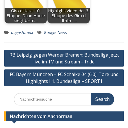
Giro d'Italia, 10.
Highlight-Video der 3.
Etappe: Daan Hoole
Etappe des Giro d
siegt beim…
´Italia -…
augustamax
Google News
Post
RB Leipzig gegen Werder Bremen: Bundesliga jetzt
navigation
live im TV und Stream – fr.de
FC Bayern München – FC Schalke 04 (6:0): Tore und
Highlights I 1. Bundesliga – SPORT1
Search
for:
Nachrichten vom Anchorman