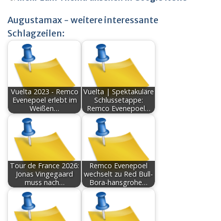
Augustamax - weitere interessante
Schlagzeilen:
Vuelta 2023 - Remco
Vuelta | Spektakuläre
Evenepoel erlebt im
Schlussetappe:
Weißen…
Remco Evenepoel…
Tour de France 2026:
Remco Evenepoel
Jonas Vingegaard
wechselt zu Red Bull-
muss nach…
Bora-hansgrohe…