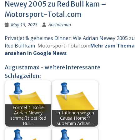
Newey 2005 zu Red Bull kam –
Motorsport-Total.com
May 13, 2023
Anchorman
Privatjet & geheimes Dinner: Wie Adrian Newey 2005 zu
Red Bull kam
Motorsport-Total.com
Mehr zum Thema
ansehen in Google News
Augustamax - weitere interessante
Schlagzeilen:
Formel-1-Ikone
Adrian Newey
Irritationen wegen
schmeißt bei Red
Causa Horner?
Bull…
Superhirn Adrian…