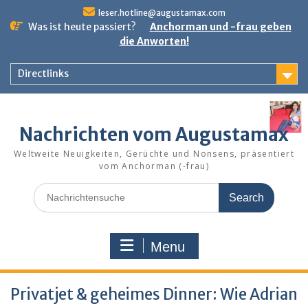
Skip
leser.hotline@augustamax.com
to
Was ist heute passiert?
Anchorman und -frau geben
content
die Anworten!
Directlinks
Nachrichten vom Augustamax
Weltweite Neuigkeiten, Gerüchte und Nonsens, präsentiert
vom Anchorman (-frau)
Search
for:
Menu
Privatjet & geheimes Dinner: Wie Adrian