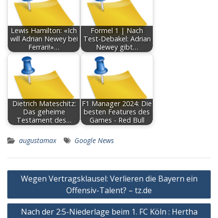
Lewis Hamilton: «Ich
Formel 1 | Nach
will Adrian Newey bei
Test-Debakel: Adrian
Ferrari!»…
Newey gibt…
Dietrich Mateschitz:
F1 Manager 2024: Die
Das geheime
besten Features des
Testament des…
Games - Red Bull
augustamax
Google News
Post
Wegen Vertragsklausel: Verlieren die Bayern ein
navigation
Offensiv-Talent? – tz.de
Nach der 2:5-Niederlage beim 1. FC Köln : Hertha