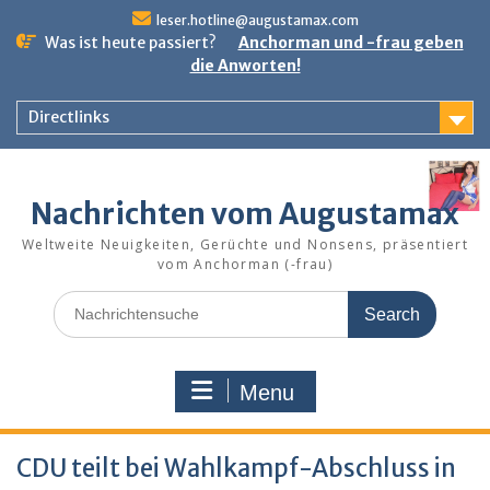
Skip
leser.hotline@augustamax.com
to
Was ist heute passiert?
Anchorman und -frau geben
content
die Anworten!
Directlinks
Nachrichten vom Augustamax
Weltweite Neuigkeiten, Gerüchte und Nonsens, präsentiert
vom Anchorman (-frau)
Search
for:
Menu
CDU teilt bei Wahlkampf-Abschluss in