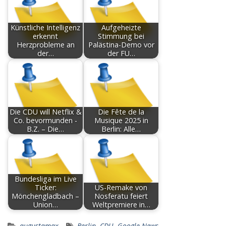
Künstliche Intelligenz
Aufgeheizte
erkennt
Stimmung bei
Herzprobleme an
Palästina-Demo vor
der…
der FU…
Die CDU will Netflix &
Die Fête de la
Co. bevormunden -
Musique 2025 in
B.Z. – Die…
Berlin: Alle…
Bundesliga im Live
Ticker:
US-Remake von
Mönchengladbach –
Nosferatu feiert
Union…
Weltpremiere in…
augustamax
Berlin
,
CDU
,
Google News