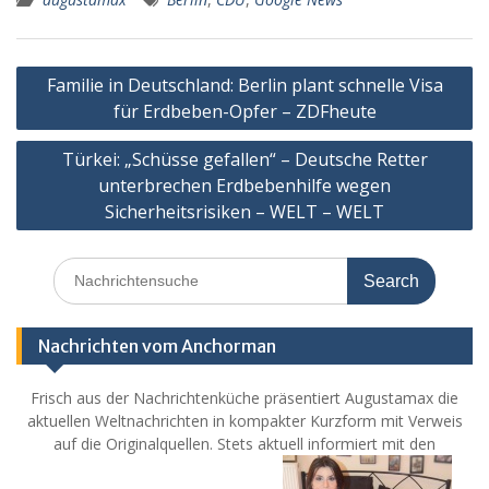
Post
Familie in Deutschland: Berlin plant schnelle Visa
navigation
für Erdbeben-Opfer – ZDFheute
Türkei: „Schüsse gefallen“ – Deutsche Retter
unterbrechen Erdbebenhilfe wegen
Sicherheitsrisiken – WELT – WELT
Search
for:
Nachrichten vom Anchorman
Frisch aus der Nachrichtenküche präsentiert Augustamax die
aktuellen Weltnachrichten in kompakter Kurzform mit Verweis
auf die Originalquellen. Stets aktuell informiert mit den