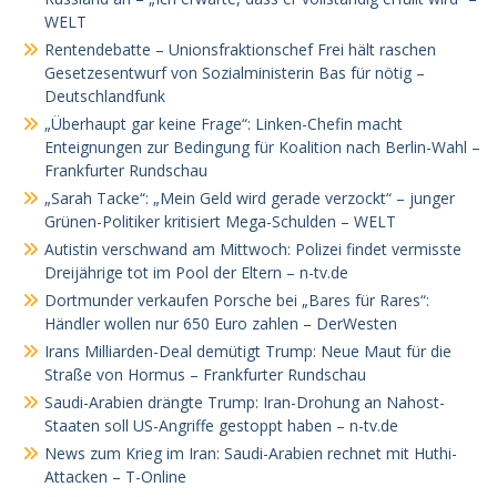
WELT
Rentendebatte – Unionsfraktionschef Frei hält raschen
Gesetzesentwurf von Sozialministerin Bas für nötig –
Deutschlandfunk
„Überhaupt gar keine Frage“: Linken-Chefin macht
Enteignungen zur Bedingung für Koalition nach Berlin-Wahl –
Frankfurter Rundschau
„Sarah Tacke“: „Mein Geld wird gerade verzockt“ – junger
Grünen-Politiker kritisiert Mega-Schulden – WELT
Autistin verschwand am Mittwoch: Polizei findet vermisste
Dreijährige tot im Pool der Eltern – n-tv.de
Dortmunder verkaufen Porsche bei „Bares für Rares“:
Händler wollen nur 650 Euro zahlen – DerWesten
Irans Milliarden-Deal demütigt Trump: Neue Maut für die
Straße von Hormus – Frankfurter Rundschau
Saudi-Arabien drängte Trump: Iran-Drohung an Nahost-
Staaten soll US-Angriffe gestoppt haben – n-tv.de
News zum Krieg im Iran: Saudi-Arabien rechnet mit Huthi-
Attacken – T-Online