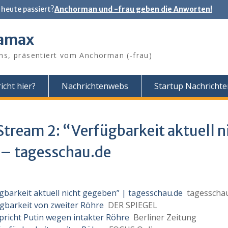
 heute passiert?
Anchorman und -frau geben die Anworten!
tamax
ns, präsentiert vom Anchorman (-frau)
icht hier?
Nachrichtenwebs
Startup Nachricht
tream 2: “Verfügbarkeit aktuell n
 – tagesschau.de
barkeit aktuell nicht gegeben” | tagesschau.de
tagesschau
ügbarkeit von zweiter Röhre
DER SPIEGEL
richt Putin wegen intakter Röhre
Berliner Zeitung