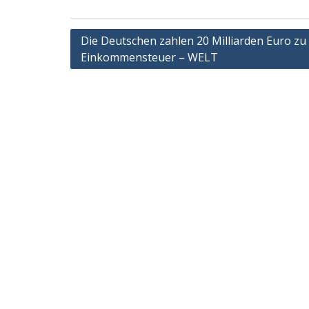
Post
Die Deutschen zahlen 20 Milliarden Euro zu 
Einkommensteuer – WELT
navigation