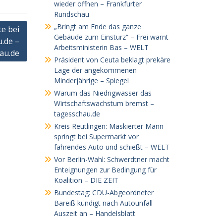
wieder öffnen – Frankfurter
Rundschau
„Bringt am Ende das ganze
e bei
Gebäude zum Einsturz“ – Frei warnt
u.de –
Arbeitsministerin Bas – WELT
au.de
Präsident von Ceuta beklagt prekäre
Lage der angekommenen
Minderjährige – Spiegel
Warum das Niedrigwasser das
Wirtschaftswachstum bremst –
tagesschau.de
Kreis Reutlingen: Maskierter Mann
springt bei Supermarkt vor
fahrendes Auto und schießt – WELT
Vor Berlin-Wahl: Schwerdtner macht
Enteignungen zur Bedingung für
Koalition – DIE ZEIT
Bundestag: CDU-Abgeordneter
Bareiß kündigt nach Autounfall
Auszeit an – Handelsblatt