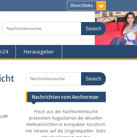
Directlinks
Search
for:
en24
Herausgeber
Search
icht
for:
Nachrichten vom Anchorman
Frisch aus der Nachrichtenküche
.de
präsentiert Augustamax die aktuellen
Weltnachrichten in kompakter Kurzform
mit Verweis auf die Originalquellen. Stets