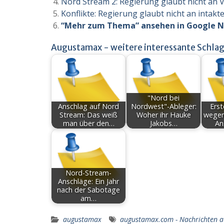
Nord Stream 2: Regierung glaubt nicht an 
Konflikte: Regierung glaubt nicht an intak
“Mehr zum Thema” ansehen in Google 
Augustamax - weitere interessante Schlag
"Nord bei
Anschlag auf Nord
Nordwest"-Ableger:
Erst
Stream: Das weiß
Woher ihr Hauke
wegen
man über den…
Jakobs…
An
Nord-Stream-
Anschläge: Ein Jahr
nach der Sabotage
am…
augustamax
augustamax.com - Nachrichten 