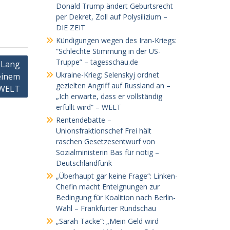
Donald Trump ändert Geburtsrecht
per Dekret, Zoll auf Polysilizium –
DIE ZEIT
Kündigungen wegen des Iran-Kriegs:
“Schlechte Stimmung in der US-
Truppe” – tagesschau.de
 Lang
Ukraine-Krieg: Selenskyj ordnet
einem
gezielten Angriff auf Russland an –
 WELT
„Ich erwarte, dass er vollständig
erfüllt wird“ – WELT
Rentendebatte –
Unionsfraktionschef Frei hält
raschen Gesetzesentwurf von
Sozialministerin Bas für nötig –
Deutschlandfunk
„Überhaupt gar keine Frage“: Linken-
Chefin macht Enteignungen zur
Bedingung für Koalition nach Berlin-
Wahl – Frankfurter Rundschau
„Sarah Tacke“: „Mein Geld wird