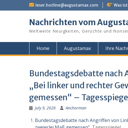
Skip
leser.hotline@augustamax.com
Was ist
to
content
Nachrichten vom Augus
Weltweite Neuigkeiten, Gerüchte und Nonse
Home
Augustamax
Ihre Nachr
Bundestagsdebatte nach An
„Bei linker und rechter Ge
gemessen“ – Tagesspiege
July 9, 2026
Anchorman
Bundestagsdebatte nach Angriffen von Linke
zweierlei Maß gemessen“
Tagesspiegel