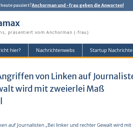
 heute passiert?
Anchorman und -frau geben die Anworten!
tamax
ns, präsentiert vom Anchorman (-frau)
icht hier?
Nachrichtenwebs
Startup Nachricht
griffen von Linken auf Journalist
walt wird mit zweierlei Maß
l
n auf Journalisten „Bei linker und rechter Gewalt wird mit