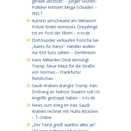
gerade verzockt“ – junger Grünen-
Politiker kritisiert Mega-Schulden –
WELT
Autistin verschwand am Mittwoch:
Polizei findet vermisste Dreijährige
tot im Pool der Eltern – n-tv.de
Dortmunder verkaufen Porsche bei
„Bares für Rares“: Händler wollen
nur 650 Euro zahlen – DerWesten
Irans Milliarden-Deal demütigt
Trump: Neue Maut für die Straße
von Hormus – Frankfurter
Rundschau
Saudi-Arabien drängte Trump: Iran-
Drohung an Nahost-Staaten soll US-
Angriffe gestoppt haben – n-tv.de
News zum Krieg im Iran: Saudi-
Arabien rechnet mit Huthi-Attacken
– T-Online
„Der Feind greift wahllos alles an“:
Ukrainer wähnen sich in neuer