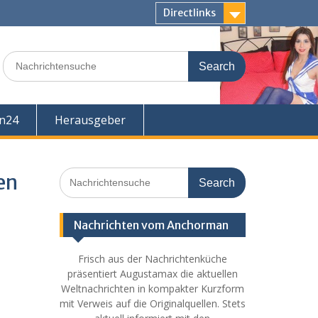
Directlinks
Search
for:
en24
Herausgeber
Search
en
for:
Nachrichten vom Anchorman
Frisch aus der Nachrichtenküche
präsentiert Augustamax die aktuellen
Weltnachrichten in kompakter Kurzform
mit Verweis auf die Originalquellen. Stets