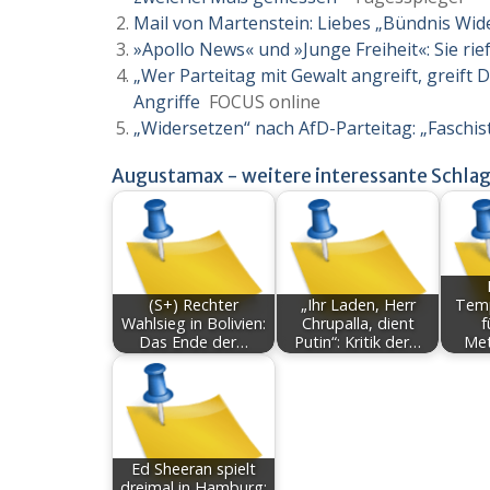
Mail von Martenstein: Liebes „Bündnis Wid
»Apollo News« und »Junge Freiheit«: Sie ri
„Wer Parteitag mit Gewalt angreift, greift 
Angriffe
FOCUS online
„Widersetzen“ nach AfD-Parteitag: „Fasch
Augustamax - weitere interessante Schlag
(S+) Rechter
„Ihr Laden, Herr
Temp
Wahlsieg in Bolivien:
Chrupalla, dient
f
Das Ende der…
Putin“: Kritik der…
Me
Ed Sheeran spielt
dreimal in Hamburg: