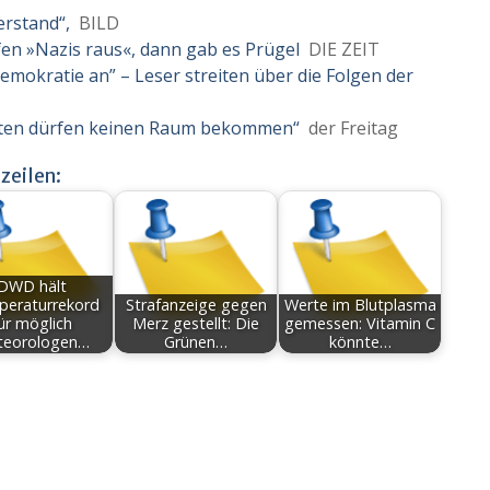
erstand“,
BILD
efen »Nazis raus«, dann gab es Prügel
DIE ZEIT
Demokratie an” – Leser streiten über die Folgen der
isten dürfen keinen Raum bekommen“
der Freitag
zeilen:
DWD hält
eraturrekord
Strafanzeige gegen
Werte im Blutplasma
ür möglich
Merz gestellt: Die
gemessen: Vitamin C
teorologen…
Grünen…
könnte…